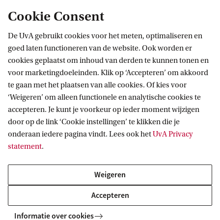
Cookie Consent
De UvA gebruikt cookies voor het meten, optimaliseren en
goed laten functioneren van de website. Ook worden er
cookies geplaatst om inhoud van derden te kunnen tonen en
voor marketingdoeleinden. Klik op ‘Accepteren’ om akkoord
te gaan met het plaatsen van alle cookies. Of kies voor
‘Weigeren’ om alleen functionele en analytische cookies te
Informatie voor
accepteren. Je kunt je voorkeur op ieder moment wijzigen
door op de link ‘Cookie instellingen’ te klikken die je
Bachelorstudiekiezers
Direct naar
onderaan iedere pagina vindt. Lees ook het
UvA Privacy
Masterstudiekiezers
statement
.
UvA-studenten
Webmail
Contact
Medewerkers
Bibliotheek
Weigeren
Journalisten
Vacatures
Contact en locaties
Accepteren
Alumni
Huisstijl
UvA op social media
Schooldecanen en vakdocenten
Informatie over cookies
Doneren