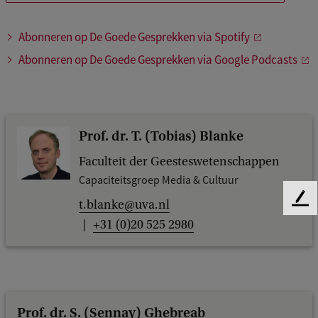
Abonneren op De Goede Gesprekken via Spotify
Abonneren op De Goede Gesprekken via Google Podcasts
Prof. dr. T. (Tobias) Blanke
Faculteit der Geesteswetenschappen
Capaciteitsgroep Media & Cultuur
t.blanke@uva.nl
F
e
+31 (0)20 525 2980
e
d
b
a
c
Prof. dr. S. (Sennay) Ghebreab
k