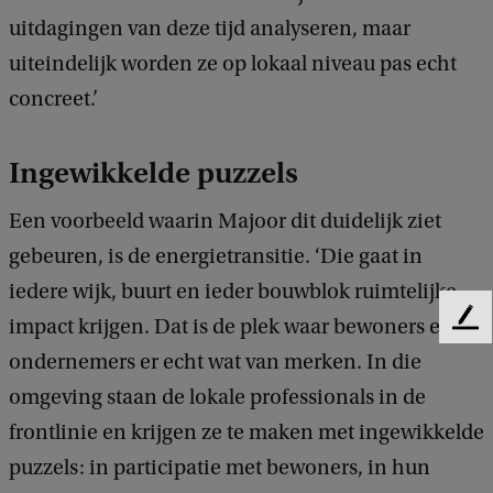
uitdagingen van deze tijd analyseren, maar
uiteindelijk worden ze op lokaal niveau pas echt
concreet.’
Ingewikkelde puzzels
Een voorbeeld waarin Majoor dit duidelijk ziet
gebeuren, is de energietransitie. ‘Die gaat in
iedere wijk, buurt en ieder bouwblok ruimtelijke
impact krijgen. Dat is de plek waar bewoners en
F
e
ondernemers er echt wat van merken. In die
e
omgeving staan de lokale professionals in de
d
b
frontlinie en krijgen ze te maken met ingewikkelde
a
puzzels: in participatie met bewoners, in hun
c