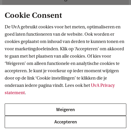
Cookie Consent
De UvA gebruikt cookies voor het meten, optimaliseren en
goed laten functioneren van de website. Ook worden er
cookies geplaatst om inhoud van derden te kunnen tonen en
voor marketingdoeleinden. Klik op ‘Accepteren’ om akkoord
te gaan met het plaatsen van alle cookies. Of kies voor
‘Weigeren’ om alleen functionele en analytische cookies te
Informatie voor
accepteren. Je kunt je voorkeur op ieder moment wijzigen
door op de link ‘Cookie instellingen’ te klikken die je
Bachelorstudiekiezers
Direct naar
onderaan iedere pagina vindt. Lees ook het
UvA Privacy
Masterstudiekiezers
statement
.
UvA-studenten
Webmail
Contact
Medewerkers
Bibliotheek
Weigeren
Journalisten
Vacatures
Contact en locaties
Accepteren
Alumni
Huisstijl
UvA op social media