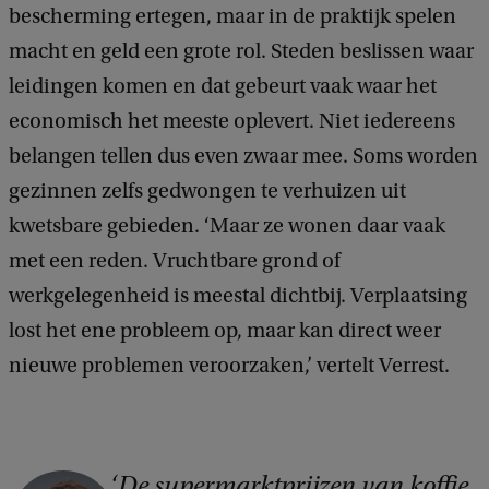
bescherming ertegen, maar in de praktijk spelen
e
d
macht en geld een grote rol. Steden beslissen waar
b
leidingen komen en dat gebeurt vaak waar het
a
c
economisch het meeste oplevert. Niet iedereens
k
belangen tellen dus even zwaar mee. Soms worden
gezinnen zelfs gedwongen te verhuizen uit
kwetsbare gebieden. ‘Maar ze wonen daar vaak
met een reden. Vruchtbare grond of
werkgelegenheid is meestal dichtbij. Verplaatsing
lost het ene probleem op, maar kan direct weer
nieuwe problemen veroorzaken,’ vertelt Verrest.
De supermarktprijzen van koffie
C