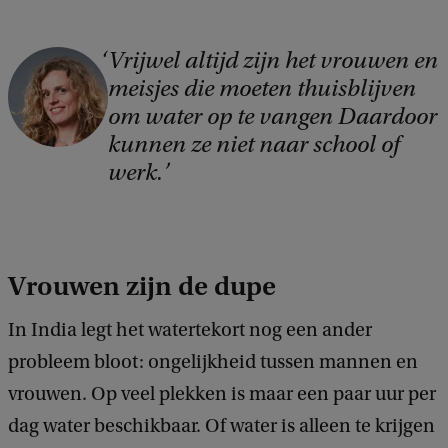
Vrijwel altijd zijn het vrouwen en
C
meisjes die moeten thuisblijven
o
om water op te vangen Daardoor
p
kunnen ze niet naar school of
y
werk.
r
i
g
Vrouwen zijn de dupe
h
t
In India legt het watertekort nog een ander
:
probleem bloot: ongelijkheid tussen mannen en
B
vrouwen. Op veel plekken is maar een paar uur per
r
dag water beschikbaar. Of water is alleen te krijgen
a