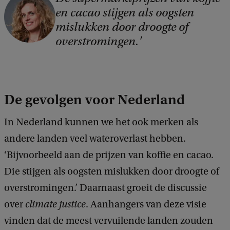
en cacao stijgen als oogsten
o
mislukken door droogte of
p
overstromingen.
y
r
i
De gevolgen voor Nederland
g
h
In Nederland kunnen we het ook merken als
t
andere landen veel wateroverlast hebben.
:
‘Bijvoorbeeld aan de prijzen van koffie en cacao.
B
Die stijgen als oogsten mislukken door droogte of
r
overstromingen.’ Daarnaast groeit de discussie
a
over
climate justice
. Aanhangers van deze visie
m
vinden dat de meest vervuilende landen zouden
B