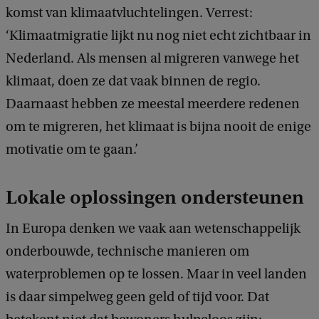
komst van klimaatvluchtelingen. Verrest:
h
‘Klimaatmigratie lijkt nu nog niet echt zichtbaar in
t
Nederland. Als mensen al migreren vanwege het
:
klimaat, doen ze dat vaak binnen de regio.
B
Daarnaast hebben ze meestal meerdere redenen
r
om te migreren, het klimaat is bijna nooit de enige
a
motivatie om te gaan.’
m
B
Lokale oplossingen ondersteunen
e
l
In Europa denken we vaak aan wetenschappelijk
l
onderbouwde, technische manieren om
o
waterproblemen op te lossen. Maar in veel landen
n
is daar simpelweg geen geld of tijd voor. Dat
i