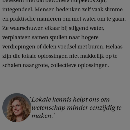
betekent niet dat bewoners hulpeloos zijn;
integendeel. Mensen bedenken zelf vaak slimme
en praktische manieren om met water om te gaan.
Ze waarschuwen elkaar bij stijgend water,
verplaatsen samen spullen naar hogere
verdiepingen of delen voedsel met buren. Helaas
zijn die lokale oplossingen niet makkelijk op te
schalen naar grote, collectieve oplossingen.
C
Lokale kennis helpt ons om
wetenschap minder eenzijdig te
o
maken.
p
y