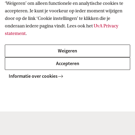
‘Weigeren’ om alleen functionele en analytische cookies te
accepteren. Je kunt je voorkeur op ieder moment wijzigen
door op de link ‘Cookie instellingen’ te klikken die je
onderaan iedere pagina vindt. Lees ook het
UvA Privacy
statement
.
Informatie voor
Weigeren
Bachelorstudiekiezers
Accepteren
Direct naar
Masterstudiekiezers
Informatie over cookies
UvA-studenten
Webmail
Contact
Medewerkers
Bibliotheek
Journalisten
Vacatures
Contact en locaties
Alumni
Huisstijl
UvA op social media
Schooldecanen en vakdocenten
Doneren
Werkgevers
Merchandise kopen
Volg UvA op sociale media
Externen