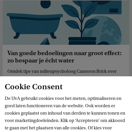
Van goede bedoelingen naar groot effect:
zo bespaar je écht water
Ontdek tips van milieupsycholoog Cameron Brick over
gewoontes die impact maken: van douchen & wassen tot
Cookie Consent
slim wasmiddelgebruik.
De UvA gebruikt cookies voor het meten, optimaliseren en
goed laten functioneren van de website. Ook worden er
cookies geplaatst om inhoud van derden te kunnen tonen en
Home
Nieuws
Als stromend water niet vanzelfsprekend is
voor marketingdoeleinden. Klik op ‘Accepteren’ om akkoord
te gaan met het plaatsen van alle cookies. Of kies voor