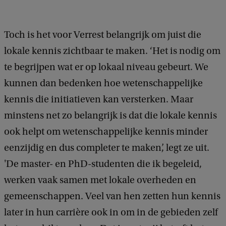
r
i
Toch is het voor Verrest belangrijk om juist die
g
lokale kennis zichtbaar te maken. ‘Het is nodig om
h
te begrijpen wat er op lokaal niveau gebeurt. We
t
kunnen dan bedenken hoe wetenschappelijke
:
kennis die initiatieven kan versterken. Maar
B
minstens net zo belangrijk is dat die lokale kennis
r
ook helpt om wetenschappelijke kennis minder
a
eenzijdig en dus completer te maken’, legt ze uit.
m
'De master- en PhD-studenten die ik begeleid,
B
werken vaak samen met lokale overheden en
e
gemeenschappen. Veel van hen zetten hun kennis
l
later in hun carrière ook in om in de gebieden zelf
l