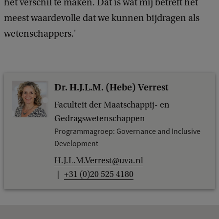
het verschil te maken. Dat is wat mij betreft het
o
meest waardevolle dat we kunnen bijdragen als
n
wetenschappers.'
i
Dr. H.J.L.M. (Hebe) Verrest
Faculteit der Maatschappij- en
Gedragswetenschappen
Programmagroep: Governance and Inclusive
Development
H.J.L.M.Verrest@uva.nl
+31 (0)20 525 4180