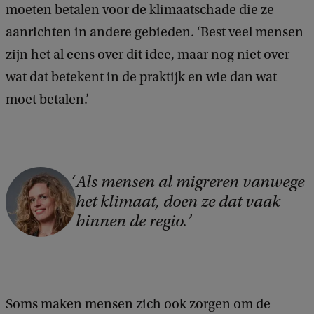
moeten betalen voor de klimaatschade die ze
e
aanrichten in andere gebieden. ‘Best veel mensen
l
zijn het al eens over dit idee, maar nog niet over
l
wat dat betekent in de praktijk en wie dan wat
o
moet betalen.’
n
i
C
Als mensen al migreren vanwege
het klimaat, doen ze dat vaak
o
binnen de regio.
p
y
r
i
Soms maken mensen zich ook zorgen om de
g