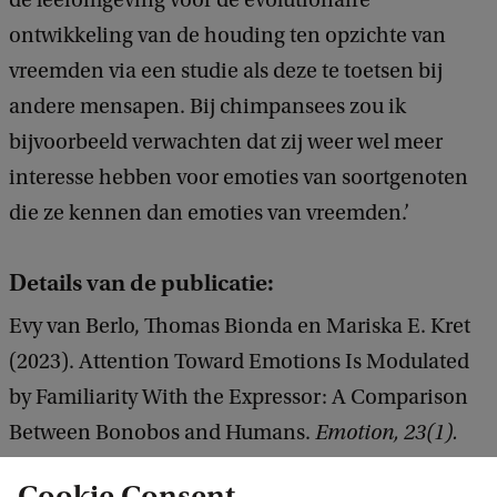
de leefomgeving voor de evolutionaire
ontwikkeling van de houding ten opzichte van
vreemden via een studie als deze te toetsen bij
andere mensapen. Bij chimpansees zou ik
bijvoorbeeld verwachten dat zij weer wel meer
interesse hebben voor emoties van soortgenoten
die ze kennen dan emoties van vreemden.’
Details van de publicatie:
Evy van Berlo, Thomas Bionda en Mariska E. Kret
(2023). Attention Toward Emotions Is Modulated
by Familiarity With the Expressor: A Comparison
Between Bonobos and Humans.
Emotion, 23(1).
DOI: https://doi.org/10.1037/emo0000882
Cookie Consent