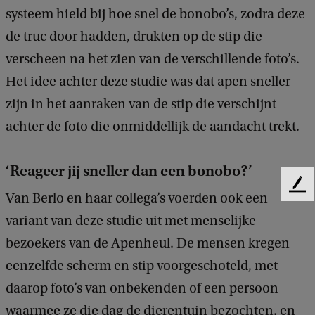
systeem hield bij hoe snel de bonobo’s, zodra deze
de truc door hadden, drukten op de stip die
verscheen na het zien van de verschillende foto’s.
Het idee achter deze studie was dat apen sneller
zijn in het aanraken van de stip die verschijnt
achter de foto die onmiddellijk de aandacht trekt.
‘Reageer jij sneller dan een bonobo?’
F
Van Berlo en haar collega’s voerden ook een
e
variant van deze studie uit met menselijke
e
d
bezoekers van de Apenheul. De mensen kregen
b
eenzelfde scherm en stip voorgeschoteld, met
a
c
daarop foto’s van onbekenden of een persoon
k
waarmee ze die dag de dierentuin bezochten, en