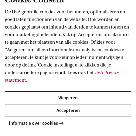
De UvA gebruikt cookies voor het meten, optimaliseren en
goed laten functioneren van de website. Ook worden er
cookies geplaatst om inhoud van derden te kunnen tonen en
voor marketingdoeleinden. Klik op ‘Accepteren’ om akkoord
te gaan met het plaatsen van alle cookies. Of kies voor
‘Weigeren’ om alleen functionele en analytische cookies te
Informatie voor
accepteren. Je kunt je voorkeur op ieder moment wijzigen
door op de link ‘Cookie instellingen’ te klikken die je
Bachelorstudiekiezers
Direct naar
onderaan iedere pagina vindt. Lees ook het
UvA Privacy
Masterstudiekiezers
statement
.
UvA-studenten
Webmail
Contact
Medewerkers
Bibliotheek
Weigeren
Journalisten
Vacatures
Contact en locaties
Accepteren
Alumni
Huisstijl
UvA op social media
Schooldecanen en vakdocenten
Informatie over cookies
Doneren
Werkgevers
Merchandise kopen
Volg UvA op sociale media