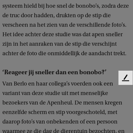
systeem hield bij hoe snel de bonobo’s, zodra deze
de truc door hadden, drukten op de stip die
verscheen na het zien van de verschillende foto’s.
Het idee achter deze studie was dat apen sneller
zijn in het aanraken van de stip die verschijnt
achter de foto die onmiddellijk de aandacht trekt.
‘Reageer jij sneller dan een bonobo?’
F
Van Berlo en haar collega’s voerden ook een
e
variant van deze studie uit met menselijke
e
d
bezoekers van de Apenheul. De mensen kregen
b
eenzelfde scherm en stip voorgeschoteld, met
a
c
daarop foto’s van onbekenden of een persoon
k
waarmee ze die dag de dierentuin bezochten, en