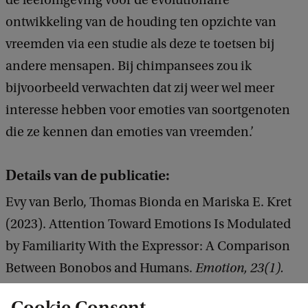
de leefomgeving voor de evolutionaire
ontwikkeling van de houding ten opzichte van
vreemden via een studie als deze te toetsen bij
andere mensapen. Bij chimpansees zou ik
bijvoorbeeld verwachten dat zij weer wel meer
interesse hebben voor emoties van soortgenoten
die ze kennen dan emoties van vreemden.’
Details van de publicatie:
Evy van Berlo, Thomas Bionda en Mariska E. Kret
(2023). Attention Toward Emotions Is Modulated
by Familiarity With the Expressor: A Comparison
Between Bonobos and Humans.
Emotion, 23(1).
DOI: https://doi.org/10.1037/emo0000882
Cookie Consent