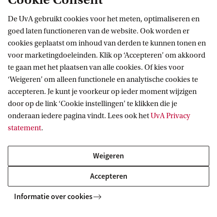
De UvA gebruikt cookies voor het meten, optimaliseren en
goed laten functioneren van de website. Ook worden er
cookies geplaatst om inhoud van derden te kunnen tonen en
voor marketingdoeleinden. Klik op ‘Accepteren’ om akkoord
te gaan met het plaatsen van alle cookies. Of kies voor
‘Weigeren’ om alleen functionele en analytische cookies te
Informatie voor
accepteren. Je kunt je voorkeur op ieder moment wijzigen
door op de link ‘Cookie instellingen’ te klikken die je
Bachelorstudiekiezers
Direct naar
onderaan iedere pagina vindt. Lees ook het
UvA Privacy
Masterstudiekiezers
statement
.
UvA-studenten
Webmail
Contact
Medewerkers
Bibliotheek
Weigeren
Journalisten
Vacatures
Contact en locaties
Accepteren
Alumni
Huisstijl
UvA op social media
Schooldecanen en vakdocenten
Informatie over cookies
Doneren
Werkgevers
Merchandise kopen
Volg UvA op sociale media