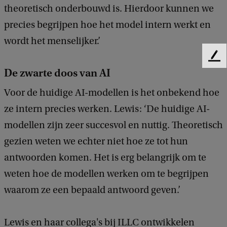
theoretisch onderbouwd is. Hierdoor kunnen we
precies begrijpen hoe het model intern werkt en
wordt het menselijker.’
F
De zwarte doos van AI
e
e
Voor de huidige AI-modellen is het onbekend hoe
d
b
ze intern precies werken. Lewis: ‘De huidige AI-
a
modellen zijn zeer succesvol en nuttig. Theoretisch
c
k
gezien weten we echter niet hoe ze tot hun
antwoorden komen. Het is erg belangrijk om te
weten hoe de modellen werken om te begrijpen
waarom ze een bepaald antwoord geven.’
Lewis en haar collega's bij ILLC ontwikkelen