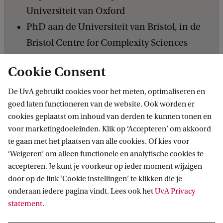
Universiteit van Oxford
PhD aan de Universiteit van Bristol, in de
Bristol Centre for Complexity Sciences
Cookie Consent
De UvA gebruikt cookies voor het meten, optimaliseren en
goed laten functioneren van de website. Ook worden er
cookies geplaatst om inhoud van derden te kunnen tonen en
voor marketingdoeleinden. Klik op ‘Accepteren’ om akkoord
te gaan met het plaatsen van alle cookies. Of kies voor
‘Weigeren’ om alleen functionele en analytische cookies te
Informatie voor
accepteren. Je kunt je voorkeur op ieder moment wijzigen
door op de link ‘Cookie instellingen’ te klikken die je
Bachelorstudiekiezers
Direct naar
onderaan iedere pagina vindt. Lees ook het
UvA Privacy
Masterstudiekiezers
statement
.
UvA-studenten
Webmail