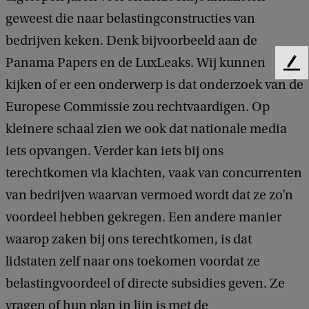
geweest die naar belastingconstructies van
bedrijven keken. Denk bijvoorbeeld aan de
Panama Papers en de LuxLeaks. Wij kunnen
F
kijken of er een onderwerp is dat onderzoek van de
e
e
Europese Commissie zou rechtvaardigen. Op
d
kleinere schaal zien we ook dat nationale media
b
a
iets opvangen. Verder kan iets bij ons
c
terechtkomen via klachten, vaak van concurrenten
k
van bedrijven waarvan vermoed wordt dat ze zo’n
voordeel hebben gekregen. Een andere manier
waarop zaken bij ons terechtkomen, is dat
lidstaten zelf naar ons toekomen voordat ze
belastingvoordeel of directe subsidies geven. Ze
vragen of hun plan in lijn is met de