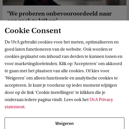
‘We proberen onbevooroordeeld naar
een zaak te kijken’
Cookie Consent
Met het menselijk leed waarmee officieren van justitie
worden geconfronteerd gaat het OM tegenwoordig
De UvA gebruikt cookies voor het meten, optimaliseren en
professioneel om. ‘Twintig jaar geleden moest je er niet te
goed laten functioneren van de website. Ook worden er
veel over zeuren.’
cookies geplaatst om inhoud van derden te kunnen tonen en
voor marketingdoeleinden. Klik op ‘Accepteren’ om akkoord
te gaan met het plaatsen van alle cookies. Of kies voor
‘Weigeren’ om alleen functionele en analytische cookies te
accepteren. Je kunt je voorkeur op ieder moment wijzigen
door op de link ‘Cookie instellingen’ te klikken die je
onderaan iedere pagina vindt. Lees ook het
UvA Privacy
statement
.
Informatie voor
Weigeren