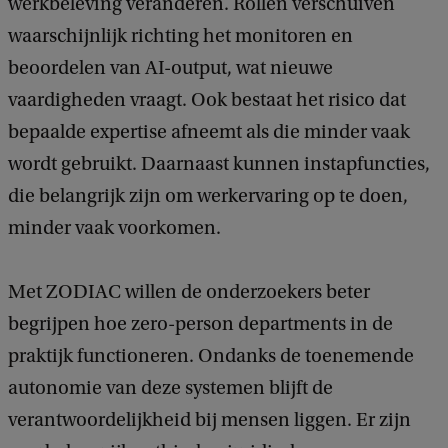
werkbeleving veranderen. Rollen verschuiven
e
e
waarschijnlijk richting het monitoren en
d
beoordelen van AI-output, wat nieuwe
b
a
vaardigheden vraagt. Ook bestaat het risico dat
c
bepaalde expertise afneemt als die minder vaak
k
wordt gebruikt. Daarnaast kunnen instapfuncties,
die belangrijk zijn om werkervaring op te doen,
minder vaak voorkomen.
Met ZODIAC willen de onderzoekers beter
begrijpen hoe zero-person departments in de
praktijk functioneren. Ondanks de toenemende
autonomie van deze systemen blijft de
verantwoordelijkheid bij mensen liggen. Er zijn