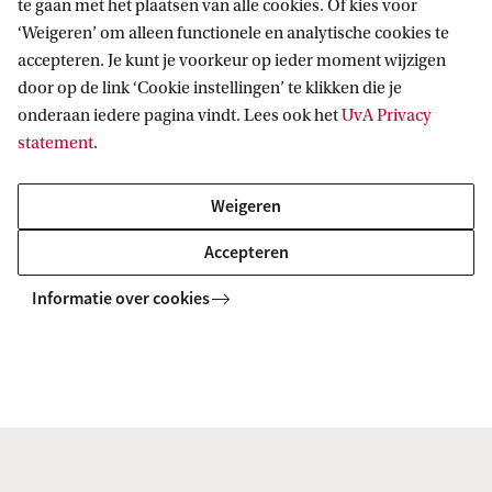
te gaan met het plaatsen van alle cookies. Of kies voor
‘Weigeren’ om alleen functionele en analytische cookies te
Informatie voor
accepteren. Je kunt je voorkeur op ieder moment wijzigen
door op de link ‘Cookie instellingen’ te klikken die je
Bachelorstudiekiezers
Direct naar
onderaan iedere pagina vindt. Lees ook het
UvA Privacy
Masterstudiekiezers
statement
.
UvA-studenten
Webmail
Contact
Medewerkers
Bibliotheek
Weigeren
Journalisten
Vacatures
Contact en locaties
Accepteren
Alumni
Huisstijl
UvA op social media
Schooldecanen en vakdocenten
Informatie over cookies
Doneren
Werkgevers
Merchandise kopen
Volg UvA op sociale media
Externen
Copyright UvA 2026
Over deze site
Privacy
Cookie instellingen