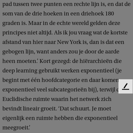
pad tussen twee punten een rechte lijn is, en dat de
som van de drie hoeken in een driehoek 180
graden is. Maar in de echte wereld gelden deze
principes niet altijd. Als ik jou vraag wat de kortste
afstand van hier naar New York is, dan is dat een
gebogen lijn, want anders zou je door de aarde
heen moeten.’ Kort gezegd: de hiërarchieën die
deep learning gebruikt werken exponentieel (je
begint met één hoofdcategorie en daar komen
exponentieel veel subcategorieën bij), terwijl de
F
e
Euclidische ruimte waarin het netwerk zich
e
bevindt lineair groeit. ‘Dat schuurt. Je moet
d
b
eigenlijk een ruimte hebben die exponentieel
a
meegroeit.’
c