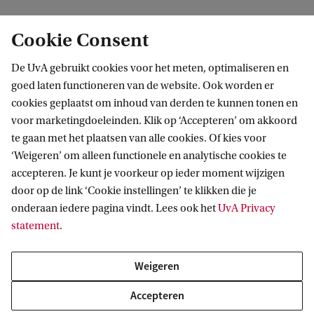
Video & Image Sense Lab
(VIS Lab) van de UvA
Cookie Consent
De UvA gebruikt cookies voor het meten, optimaliseren en
goed laten functioneren van de website. Ook worden er
cookies geplaatst om inhoud van derden te kunnen tonen en
voor marketingdoeleinden. Klik op ‘Accepteren’ om akkoord
te gaan met het plaatsen van alle cookies. Of kies voor
‘Weigeren’ om alleen functionele en analytische cookies te
Informatie voor
accepteren. Je kunt je voorkeur op ieder moment wijzigen
door op de link ‘Cookie instellingen’ te klikken die je
Bachelorstudiekiezers
Direct naar
onderaan iedere pagina vindt. Lees ook het
UvA Privacy
Masterstudiekiezers
statement
.
UvA-studenten
Webmail
Contact
Medewerkers
Bibliotheek
Weigeren
Journalisten
Vacatures
Contact en locaties
Accepteren
Alumni
Huisstijl
UvA op social media