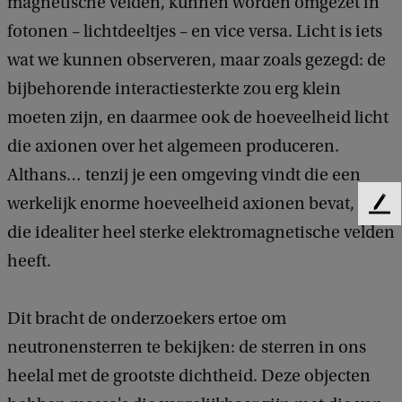
magnetische velden, kunnen worden omgezet in
fotonen – lichtdeeltjes – en vice versa. Licht is iets
wat we kunnen observeren, maar zoals gezegd: de
bijbehorende interactiesterkte zou erg klein
moeten zijn, en daarmee ook de hoeveelheid licht
die axionen over het algemeen produceren.
Althans… tenzij je een omgeving vindt die een
werkelijk enorme hoeveelheid axionen bevat, en
F
die idealiter heel sterke elektromagnetische velden
e
e
heeft.
d
b
a
Dit bracht de onderzoekers ertoe om
c
neutronensterren te bekijken: de sterren in ons
k
heelal met de grootste dichtheid. Deze objecten