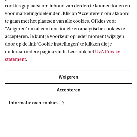
cookies geplaatst om inhoud van derden te kunnen tonen en
voor marketingdoeleinden. Klik op ‘Accepteren’ om akkoord
te gaan met het plaatsen van alle cookies. Of kies voor
‘Weigeren’ om alleen functionele en analytische cookies te
Informatie voor
accepteren. Je kunt je voorkeur op ieder moment wijzigen
door op de link ‘Cookie instellingen’ te klikken die je
Bachelorstudiekiezers
Direct naar
onderaan iedere pagina vindt. Lees ook het
UvA Privacy
Masterstudiekiezers
statement
.
UvA-studenten
Webmail
Contact
Medewerkers
Bibliotheek
Weigeren
Journalisten
Vacatures
Contact en locaties
Accepteren
Alumni
Huisstijl
UvA op social media
Schooldecanen en vakdocenten
Informatie over cookies
Doneren
Werkgevers
Merchandise kopen
Volg UvA op sociale media
Externen