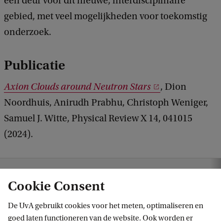
een deur voor dit nieuwe, interdisciplinaire
gebied, met veel mogelijkheden voor toekomstig
onderzoek.
Publicatie
Axion Clouds around Neutron Stars
, Dion
Noordhuis, Anirudh Prabhu, Christoph Weniger,
Samuel J. Witte, Physical Review X 14, 041015
(2024).
Home
Nieuws
Gehuld in axionen
Cookie Consent
De UvA gebruikt cookies voor het meten, optimaliseren en
goed laten functioneren van de website. Ook worden er