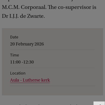
M.C.M. Corporaal. The co-supervisor is
Dr I.J.J. de Zwarte.
E
Date
v
20 February 2026
e
Time
n
11:00 -12:30
t
d
Location
Aula - Lutherse kerk
e
t
a
i