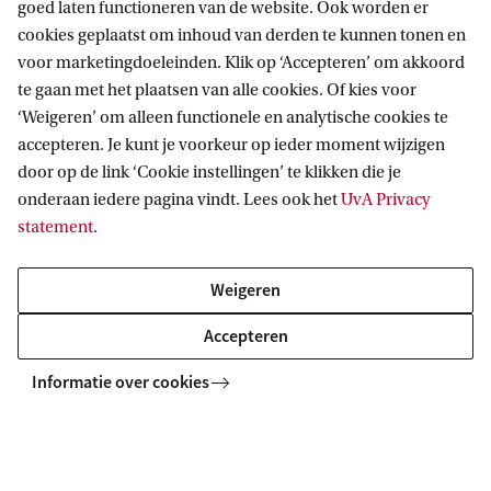
goed laten functioneren van de website. Ook worden er
H
cookies geplaatst om inhoud van derden te kunnen tonen en
Informatie voor
u
voor marketingdoeleinden. Klik op ‘Accepteren’ om akkoord
te gaan met het plaatsen van alle cookies. Of kies voor
n
Bachelorstudiekiezers
Direct naar
‘Weigeren’ om alleen functionele en analytische cookies te
g
Masterstudiekiezers
accepteren. Je kunt je voorkeur op ieder moment wijzigen
e
UvA-studenten
Webmail
door op de link ‘Cookie instellingen’ te klikken die je
Contact
Medewerkers
r
onderaan iedere pagina vindt. Lees ook het
UvA Privacy
Bibliotheek
statement
.
Journalisten
.
Vacatures
Contact en locaties
Alumni
W
Huisstijl
UvA op social media
Weigeren
Schooldecanen en vakdocenten
Doneren
a
Werkgevers
Accepteren
Merchandise kopen
r
Volg UvA op sociale media
Externen
a
Informatie over cookies
n
Copyright UvA 2026
d
Over deze site
Privacy
Cookie instellingen
T