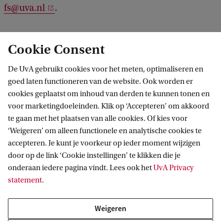
fs@uva.nl
.
Cookie Consent
Locaties om geleende apparatuur
De UvA gebruikt cookies voor het meten, optimaliseren en
in te leveren
goed laten functioneren van de website. Ook worden er
cookies geplaatst om inhoud van derden te kunnen tonen en
voor marketingdoeleinden. Klik op ‘Accepteren’ om akkoord
Roeterseilandcampus
te gaan met het plaatsen van alle cookies. Of kies voor
‘Weigeren’ om alleen functionele en analytische cookies te
Science Park
accepteren. Je kunt je voorkeur op ieder moment wijzigen
door op de link ‘Cookie instellingen’ te klikken die je
Oudemanhuispoort
onderaan iedere pagina vindt. Lees ook het
UvA Privacy
statement
.
P.C. Hoofthuis
Weigeren