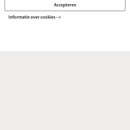
Accepteren
Informatie over cookies
Handleidingen om AV-middelen in
zalen aan te sluiten
Theorielokalen
Auditoria
Microfoon
Touchscreen
Logitech meetup