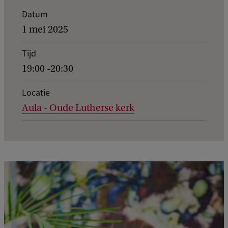
K
Datum
e
1 mei 2025
r
Tijd
n
19:00 -20:30
g
e
Locatie
Aula - Oude Lutherse kerk
g
e
v
e
n
s
v
a