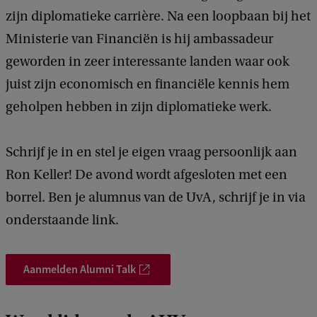
o
zijn diplomatieke carrière. Na een loopbaan bij het
m
Ministerie van Financiën is hij ambassadeur
a
geworden in zeer interessante landen waar ook
t
juist zijn economisch en financiële kennis hem
i
geholpen hebben in zijn diplomatieke werk.
e
i
Schrijf je in en stel je eigen vraag persoonlijk aan
n
Ron Keller! De avond wordt afgesloten met een
r
borrel. Ben je alumnus van de UvA, schrijf je in via
o
onderstaande link.
e
r
Aanmelden Alumni Talk
i
g