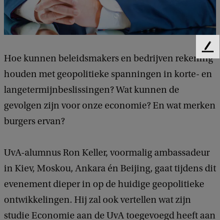
l
u
m
F
n
Hoe kunnen beleidsmakers en bedrijven rekening
e
i
houden met geopolitieke spanningen in korte- en
e
d
T
langetermijnbeslissingen? Wat kunnen de
b
a
gevolgen zijn voor onze economie? En wat merken
a
c
l
burgers ervan?
k
k
:
UvA-alumnus Ron Keller, voormalig ambassadeur
D
in Kiev, Moskou, Ankara én Beijing, gaat tijdens dit
i
evenement dieper in op de huidige geopolitieke
p
ontwikkelingen. Hij zal ook vertellen wat zijn
l
studie Economie aan de UvA toegevoegd heeft aan