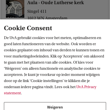
Aula - Oude Lutherse kerk
Singel 411
1012 WN Amsterdam
Cookie Consent
De UvA gebruikt cookies voor het meten, optimaliseren en
goed laten functioneren van de website. Ook worden er
cookies geplaatst om inhoud van derden te kunnen tonen en
voor marketingdoeleinden. Klik op ‘Accepteren’ om akkoord
te gaan met het plaatsen van alle cookies. Of kies voor
‘Weigeren’ om alleen functionele en analytische cookies te
Informatie voor
accepteren. Je kunt je voorkeur op ieder moment wijzigen
door op de link ‘Cookie instellingen’ te klikken die je
Bachelorstudiekiezers
Direct naar
onderaan iedere pagina vindt. Lees ook het
UvA Privacy
Masterstudiekiezers
statement
.
UvA-studenten
Webmail
Contact
Medewerkers
Bibliotheek
Weigeren