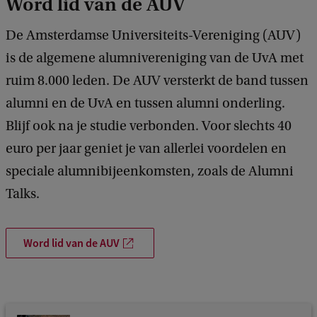
Word lid van de AUV
e
De Amsterdamse Universiteits-Vereniging (AUV)
t
is de algemene alumnivereniging van de UvA met
i
ruim 8.000 leden. De AUV versterkt de band tussen
j
alumni en de UvA en tussen alumni onderling.
d
Blijf ook na je studie verbonden. Voor slechts 40
e
euro per jaar geniet je van allerlei voordelen en
n
speciale alumnibijeenkomsten, zoals de Alumni
Talks.
Word lid van de AUV