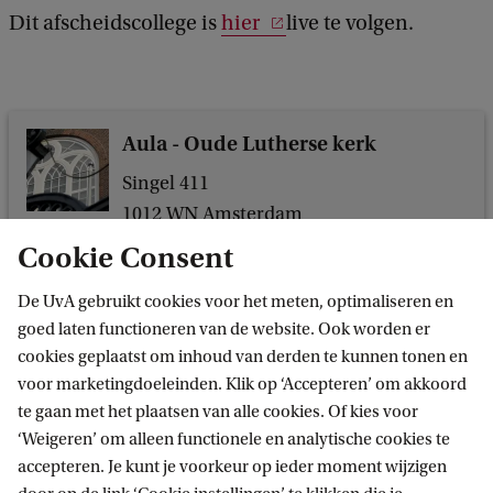
h
Dit afscheidscollege is
hier
live te volgen.
e
e
t
e
Aula - Oude Lutherse kerk
n
Singel 411
s
1012 WN Amsterdam
c
Cookie Consent
h
De UvA gebruikt cookies voor het meten, optimaliseren en
a
goed laten functioneren van de website. Ook worden er
n
cookies geplaatst om inhoud van derden te kunnen tonen en
voor marketingdoeleinden. Klik op ‘Accepteren’ om akkoord
d
te gaan met het plaatsen van alle cookies. Of kies voor
a
‘Weigeren’ om alleen functionele en analytische cookies te
Informatie voor
a
accepteren. Je kunt je voorkeur op ieder moment wijzigen