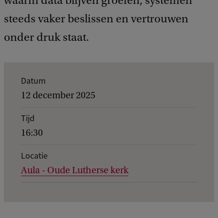
waarin data blijven groeien, systemen
steeds vaker beslissen en vertrouwen
onder druk staat.
K
Datum
e
12 december 2025
r
Tijd
n
16:30
g
e
Locatie
Aula - Oude Lutherse kerk
g
e
v