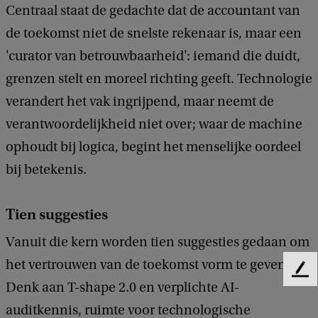
e
Centraal staat de gedachte dat de accountant van
n
de toekomst niet de snelste rekenaar is, maar een
s
'curator van betrouwbaarheid': iemand die duidt,
v
grenzen stelt en moreel richting geeft. Technologie
a
verandert het vak ingrijpend, maar neemt de
n
verantwoordelijkheid niet over; waar de machine
e
ophoudt bij logica, begint het menselijke oordeel
v
bij betekenis.
e
n
Tien suggesties
e
Vanuit die kern worden tien suggesties gedaan om
m
het vertrouwen van de toekomst vorm te geven.
e
F
Denk aan T-shape 2.0 en verplichte AI-
e
n
e
auditkennis, ruimte voor technologische