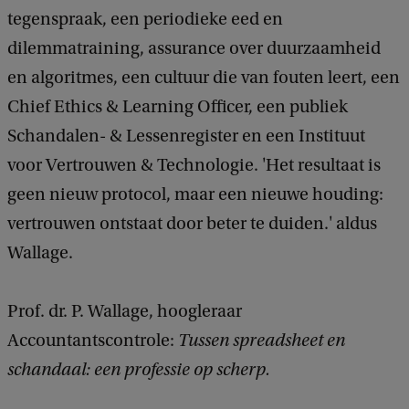
t
d
tegenspraak, een periodieke eed en
b
T
dilemmatraining, assurance over duurzaamheid
a
u
c
en algoritmes, een cultuur die van fouten leert, een
s
k
Chief Ethics & Learning Officer, een publiek
s
Schandalen- & Lessenregister en een Instituut
e
voor Vertrouwen & Technologie. 'Het resultaat is
n
geen nieuw protocol, maar een nieuwe houding:
s
vertrouwen ontstaat door beter te duiden.' aldus
p
Wallage.
r
e
Prof. dr. P. Wallage, hoogleraar
a
Accountantscontrole
:
Tussen spreadsheet en
d
schandaal: een professie op scherp.
s