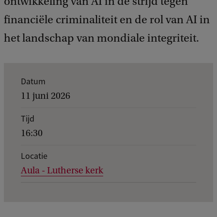
ontwikkeling van AI in de strijd tegen
financiële criminaliteit en de rol van AI in
het landschap van mondiale integriteit.
K
Datum
e
11 juni 2026
r
Tijd
n
16:30
g
e
Locatie
Aula - Lutherse kerk
g
e
v