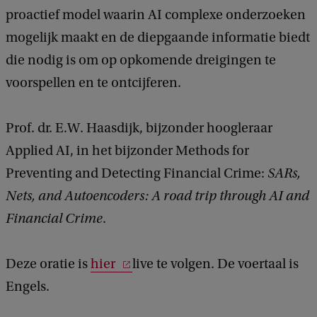
t
d
proactief model waarin AI complexe onderzoeken
S
b
mogelijk maakt en de diepgaande informatie biedt
a
A
c
die nodig is om op opkomende dreigingen te
R
k
voorspellen en te ontcijferen.
'
s
Prof. dr. E.W. Haasdijk, bijzonder hoogleraar
,
Applied AI, in het bijzonder Methods for
n
Preventing and Detecting Financial Crime:
SARs,
e
Nets, and Autoencoders: A road trip through AI and
t
Financial Crime
.
w
e
Deze oratie is
hier
live te volgen. De voertaal is
r
Engels.
k