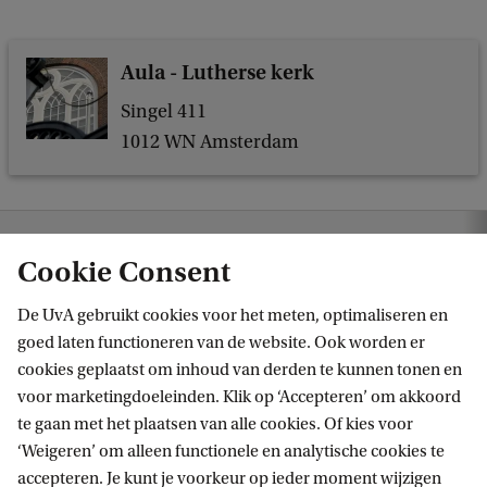
e
n
e
Aula - Lutherse kerk
n
Singel 411
a
1012 WN Amsterdam
u
t
o
twerken en autoencoders: een roadtrip door AI en financiële criminaliteit
Cookie Consent
e
n
De UvA gebruikt cookies voor het meten, optimaliseren en
goed laten functioneren van de website. Ook worden er
c
cookies geplaatst om inhoud van derden te kunnen tonen en
o
voor marketingdoeleinden. Klik op ‘Accepteren’ om akkoord
d
te gaan met het plaatsen van alle cookies. Of kies voor
‘Weigeren’ om alleen functionele en analytische cookies te
e
Informatie voor
accepteren. Je kunt je voorkeur op ieder moment wijzigen