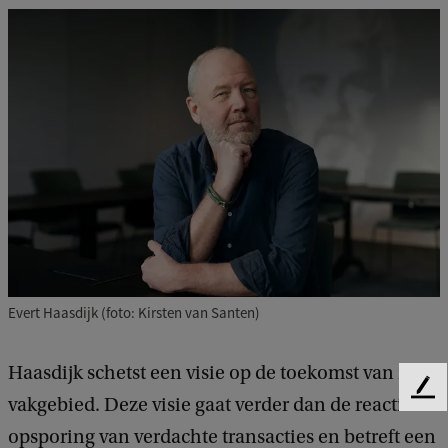
e
n
s
v
a
n
e
v
e
n
Evert Haasdijk (foto: Kirsten van Santen)
e
m
Haasdijk schetst een visie op de toekomst van zijn
e
F
vakgebied. Deze visie gaat verder dan de reactieve
n
e
opsporing van verdachte transacties en betreft een
e