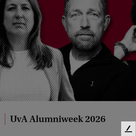
UvA Alumniweek 2026
F