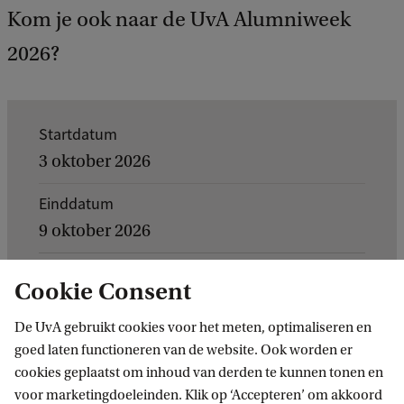
e
Kom je ook naar de UvA Alumniweek
e
d
2026?
b
a
c
k
K
Startdatum
e
3 oktober 2026
r
Einddatum
n
9 oktober 2026
g
e
Cookie Consent
g
De UvA gebruikt cookies voor het meten, optimaliseren en
e
Wil jij bij de Alumniweek 2026
goed laten functioneren van de website. Ook worden er
v
zijn?
cookies geplaatst om inhoud van derden te kunnen tonen en
e
voor marketingdoeleinden. Klik op ‘Accepteren’ om akkoord