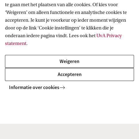
We houden je graag op de hoogte wanneer de
n
te gaan met het plaatsen van alle cookies. Of kies voor
aanmelding voor de Alumniweek 2026 open gaat.
‘Weigeren’ om alleen functionele en analytische cookies te
s
accepteren. Je kunt je voorkeur op ieder moment wijzigen
v
door op de link ‘Cookie instellingen’ te klikken die je
Ja, stuur mij een e-mail
a
onderaan iedere pagina vindt. Lees ook het
UvA Privacy
statement
.
n
e
Weigeren
v
e
Accepteren
n
Informatie over cookies
e
Informatie voor
m
Bachelorstudiekiezers
e
Direct naar
Masterstudiekiezers
n
UvA-studenten
Webmail
t
Contact