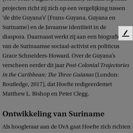
projecten richt zij zich op een vergelijking tussen
‘de drie Guyana’s’ (Frans-Guyana, Guyana en
Suriname) en de Javaanse identiteit in de
F
diaspora. Daarnaast werkt zij aan een biografie
e
van de Surinaamse sociaal-activist en politicus
e
Grace Schneiders-Howard. Over de Guyana’s
d
b
verscheen eerder dit jaar
Post-Colonial Trajectories
a
in the Caribbean: The Three Guianas
(London:
c
k
Routledge, 2017), dat Hoefte redigeerdemet
Matthew L. Bishop en Peter Clegg.
Ontwikkeling van Suriname
Als hoogleraar aan de UvA gaat Hoefte zich richten