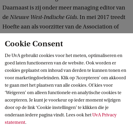
Daarnaast is zij onder meer managing editor van
de
Nieuwe West-Indische Gids
. In mei 2017 treedt
Hoefte aan als voorzitter van de Association of
Caribbean Historians.
Cookie Consent
De UvA gebruikt cookies voor het meten, optimaliseren en
goed laten functioneren van de website. Ook worden er
cookies geplaatst om inhoud van derden te kunnen tonen en
voor marketingdoeleinden. Klik op ‘Accepteren’ om akkoord
te gaan met het plaatsen van alle cookies. Of kies voor
‘Weigeren’ om alleen functionele en analytische cookies te
Informatie voor
accepteren. Je kunt je voorkeur op ieder moment wijzigen
door op de link ‘Cookie instellingen’ te klikken die je
Bachelorstudiekiezers
Direct naar
onderaan iedere pagina vindt. Lees ook het
UvA Privacy
Masterstudiekiezers
statement
.
UvA-studenten
Webmail