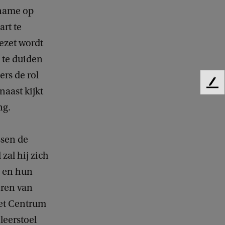
 name op
art te
ezet wordt
 te duiden
rs de rol
F
aast kijkt
e
ng.
e
d
b
ssen de
a
c
zal hij zich
k
n en hun
eren van
het Centrum
leerstoel