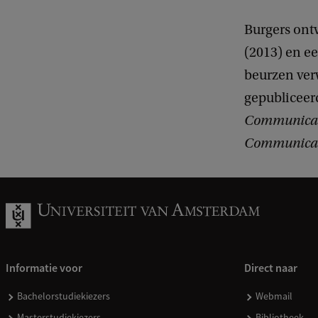
Burgers ont
(2013) en ee
beurzen ver
gepubliceerd
Communicat
Communicat
Informatie voor
Direct naar
Bachelorstudiekiezers
Webmail
Masterstudiekiezers
Bibliotheek