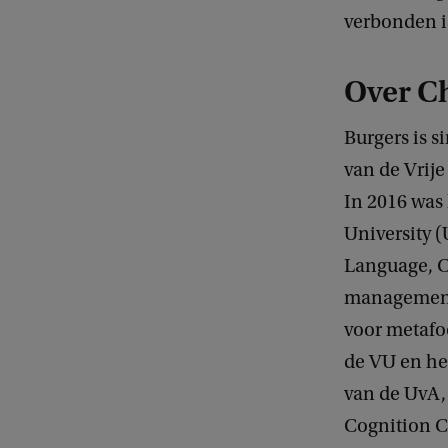
verbonden is
Over Ch
Burgers is 
van de Vrije
In 2016 was
University (
Language, C
management
voor metafoo
de VU en h
van de UvA,
Cognition C