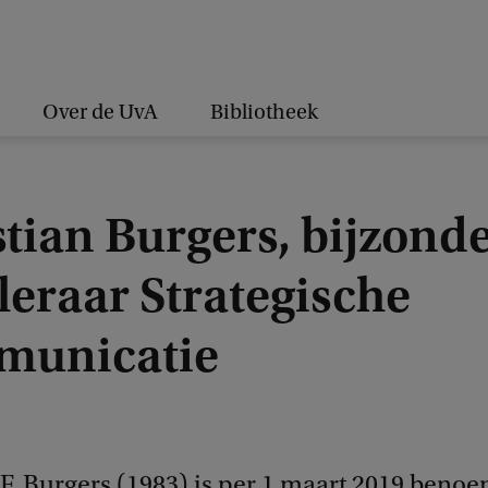
Over de UvA
Bibliotheek
tian Burgers, bijzond
leraar Strategische
unicatie
9
.F. Burgers (1983) is per 1 maart 2019 benoe