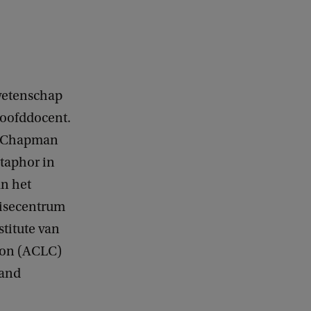
wetenschap
 hoofddocent.
an Chapman
etaphor in
an het
isecentrum
stitute van
ion (ACLC)
 and