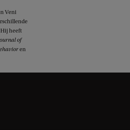
en Veni
erschillende
Hij heeft
Journal of
ehavior
en