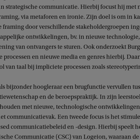
in strategische communicatie. Hierbij focust hij met
framing, via metaforen en ironie. Zijn doel is om in ka
 framing door verschillende stakeholdergroepen ing
ppelijke ontwikkelingen, bv. in nieuwe technologie,
ning van ontvangers te sturen. Ook onderzoekt Burge
e processen en nieuwe media en genres hierbij. Daarn
rol van taal bij impliciete processen zoals stereotyperi
als bijzonder hoogleraar een brugfunctie vervullen tu
wetenschap en de beroepspraktijk. In zijn leerstoel 
ghouden met nieuwe, technologische ontwikkelinge
het communicatievak. Een tweede focus is het stimul
sed communicatiebeleid en -design. Hierbij speelt 
gische Communicatie (CSC) van Logeion, waaraan de 