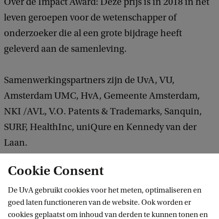
Over de Impact Award: Deze prijs is in 2018 in het
leven geroepen voor de wetenschapper of
onderzoeker die al een grote bijdrage heeft
geleverd aan de samenleving.
Samenwerkingspartners zijn de UvA, VU,
Amsterdam UMC, HvA, Gemeente Amsterdam,
NKI /AVL, V.O. Patents & Trademarks, Sanquin,
SURF, HealthInc, uniQure en Kennedy van der
Laan.
Cookie Consent
De UvA gebruikt cookies voor het meten, optimaliseren en
goed laten functioneren van de website. Ook worden er
cookies geplaatst om inhoud van derden te kunnen tonen en