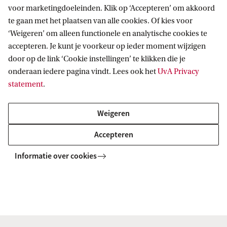
voor marketingdoeleinden. Klik op ‘Accepteren’ om akkoord
te gaan met het plaatsen van alle cookies. Of kies voor
‘Weigeren’ om alleen functionele en analytische cookies te
Informatie voor
accepteren. Je kunt je voorkeur op ieder moment wijzigen
door op de link ‘Cookie instellingen’ te klikken die je
Bachelorstudiekiezers
Direct naar
onderaan iedere pagina vindt. Lees ook het
UvA Privacy
Masterstudiekiezers
statement
.
UvA-studenten
Webmail
Contact
Medewerkers
Bibliotheek
Weigeren
Journalisten
Vacatures
Contact en locaties
Accepteren
Alumni
Huisstijl
UvA op social media
Schooldecanen en vakdocenten
Informatie over cookies
Doneren
Werkgevers
Merchandise kopen
Volg UvA op sociale media
Externen
Copyright UvA 2026