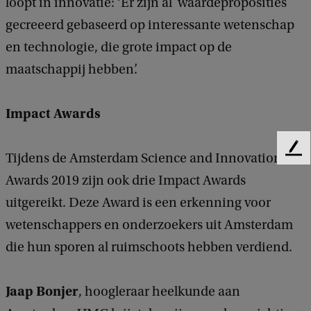
loopt in innovatie: ‘Er zijn al waardeproposities
gecreeerd gebaseerd op interessante wetenschap
en technologie, die grote impact op de
maatschappij hebben’.
Impact Awards
F
Tijdens de Amsterdam Science and Innovation
e
Awards 2019 zijn ook drie Impact Awards
e
d
uitgereikt. Deze Award is een erkenning voor
b
wetenschappers en onderzoekers uit Amsterdam
a
die hun sporen al ruimschoots hebben verdiend.
c
k
Jaap Bonjer
, hoogleraar heelkunde aan