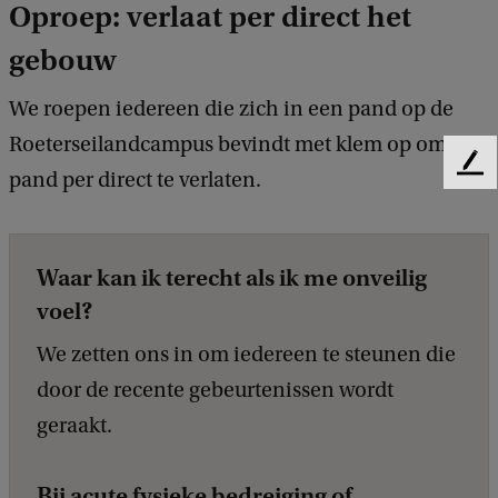
Oproep: verlaat per direct het
gebouw
We roepen iedereen die zich in een pand op de
Roeterseilandcampus bevindt met klem op om het
F
pand per direct te verlaten.
e
e
d
b
Waar kan ik terecht als ik me onveilig
a
voel?
c
k
We zetten ons in om iedereen te steunen die
door de recente gebeurtenissen wordt
geraakt.
Bij acute fysieke bedreiging of