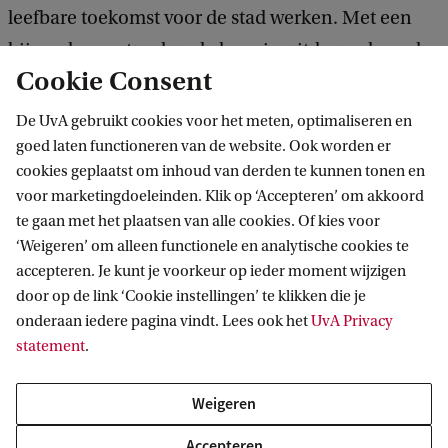
leefbare toekomst voor de stad werken. Met een
bijzondere natuurkunde kermis, uitdagende spel-
Cookie Consent
activiteiten, een DJ met AI en dans en
muziekoptredens.
De UvA gebruikt cookies voor het meten, optimaliseren en
goed laten functioneren van de website. Ook worden er
cookies geplaatst om inhoud van derden te kunnen tonen en
Bekijk welke activiteiten er te vinden zijn in de Stad van de
voor marketingdoeleinden. Klik op ‘Accepteren’ om akkoord
Toekomst op het festival Op de Ring
te gaan met het plaatsen van alle cookies. Of kies voor
Hoe de UvA de 750ste verjaardag van Amsterdam viert
‘Weigeren’ om alleen functionele en analytische cookies te
accepteren. Je kunt je voorkeur op ieder moment wijzigen
Kennispartners
door op de link ‘Cookie instellingen’ te klikken die je
onderaan iedere pagina vindt. Lees ook het
UvA Privacy
De Stad van de Toekomst wordt georganiseerd
statement
.
door: ROC van Amsterdam-Flevoland,
Weigeren
Mediacollege Amsterdam, Hout- en
Meubileringscollege, Universiteit van Amsterdam,
Accepteren