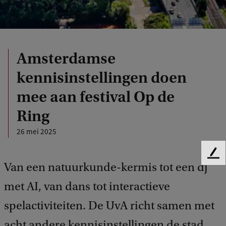
Amsterdamse
kennisinstellingen doen
mee aan festival Op de
Ring
26 mei 2025
F
Van een natuurkunde-kermis tot een dj
e
e
met AI, van dans tot interactieve
d
b
spelactiviteiten. De UvA richt samen met
a
acht andere kennisinstellingen de stad
c