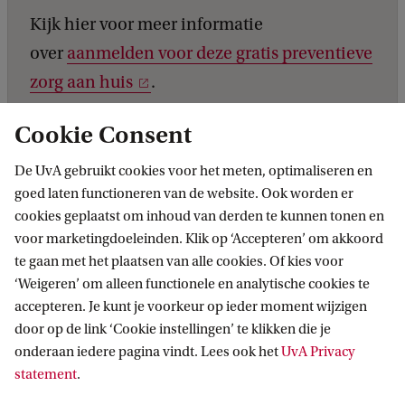
Kijk hier voor meer informatie
over
aanmelden voor deze gratis preventieve
zorg aan huis
.
Cookie Consent
De UvA gebruikt cookies voor het meten, optimaliseren en
goed laten functioneren van de website. Ook worden er
cookies geplaatst om inhoud van derden te kunnen tonen en
voor marketingdoeleinden. Klik op ‘Accepteren’ om akkoord
te gaan met het plaatsen van alle cookies. Of kies voor
‘Weigeren’ om alleen functionele en analytische cookies te
Informatie voor
accepteren. Je kunt je voorkeur op ieder moment wijzigen
door op de link ‘Cookie instellingen’ te klikken die je
Bachelorstudiekiezers
Direct naar
onderaan iedere pagina vindt. Lees ook het
UvA Privacy
Masterstudiekiezers
statement
.
UvA-studenten
Webmail