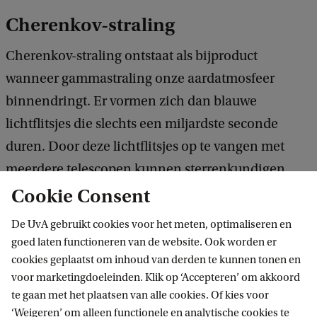
Cherenkov-straling
Cherenkov-straling ontstaat als bijproduct
wanneer gammastraling onze aardatmosfeer
binnendringt. Er vormen zich dan blauwe
lichtflitsjes die slechts een miljardste seconde
duren. Door deze lichtflitsjes op te vangen met
meerdere telescopen kunnen sterrenkundigen
terugrekenen waar de bijbehorende
Cookie Consent
gammastraling moet zijn ontstaan en door wat de
De UvA gebruikt cookies voor het meten, optimaliseren en
gammastraling is veroorzaakt.
goed laten functioneren van de website. Ook worden er
cookies geplaatst om inhoud van derden te kunnen tonen en
voor marketingdoeleinden. Klik op ‘Accepteren’ om akkoord
Een miljardste van een seconde
te gaan met het plaatsen van alle cookies. Of kies voor
‘Weigeren’ om alleen functionele en analytische cookies te
De camera die nu getest wordt, kan filmpjes maken