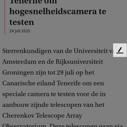
Tenerife om
hogesnelheidscamera te
testen
24 juli 2025
Sterrenkundigen van de Universiteit van
F
e
Amsterdam en de Rijksuniversiteit
e
Groningen zijn tot 29 juli op het
d
b
Canarische eiland Tenerife om een
a
c
speciale camera te testen voor de in
k
aanbouw zijnde telescopen van het
Cherenkov Telescope Array
Observatorium. Deze telescopen gaan via