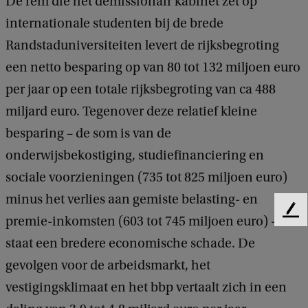
De rem die het demissionair kabinet zet op
internationale studenten bij de brede
Randstaduniversiteiten levert de rijksbegroting
een netto besparing op van 80 tot 132 miljoen euro
per jaar op een totale rijksbegroting van ca 488
miljard euro. Tegenover deze relatief kleine
besparing – de som is van de
onderwijsbekostiging, studiefinanciering en
sociale voorzieningen (735 tot 825 miljoen euro)
minus het verlies aan gemiste belasting- en
F
premie-inkomsten (603 tot 745 miljoen euro) -
e
staat een bredere economische schade. De
e
d
gevolgen voor de arbeidsmarkt, het
b
vestigingsklimaat en het bbp vertaalt zich in een
a
c