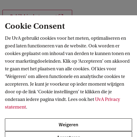
Bekijk hier het rapport
Cookie Consent
De UvA gebruikt cookies voor het meten, optimaliseren en
goed laten functioneren van de website. Ook worden er
cookies geplaatst om inhoud van derden te kunnen tonen en
voor marketingdoeleinden. Klik op ‘Accepteren’ om akkoord
te gaan met het plaatsen van alle cookies. Of kies voor
‘Weigeren’ om alleen functionele en analytische cookies te
Informatie voor
accepteren. Je kunt je voorkeur op ieder moment wijzigen
door op de link ‘Cookie instellingen’ te klikken die je
Bachelorstudiekiezers
Direct naar
onderaan iedere pagina vindt. Lees ook het
UvA Privacy
Masterstudiekiezers
statement
.
UvA-studenten
Webmail
Contact
Medewerkers
Bibliotheek
Weigeren
Journalisten
Vacatures
Contact en locaties