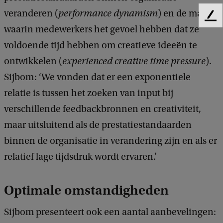
veranderen (
performance dynamism
) en de mate
F
waarin medewerkers het gevoel hebben dat ze
e
e
voldoende tijd hebben om creatieve ideeën te
d
ontwikkelen (
experienced creative time pressure
).
b
a
Sijbom: ‘We vonden dat er een exponentiele
c
relatie is tussen het zoeken van input bij
k
verschillende feedbackbronnen en creativiteit,
maar uitsluitend als de prestatiestandaarden
binnen de organisatie in verandering zijn en als er
relatief lage tijdsdruk wordt ervaren.’
Optimale omstandigheden
Sijbom presenteert ook een aantal aanbevelingen: