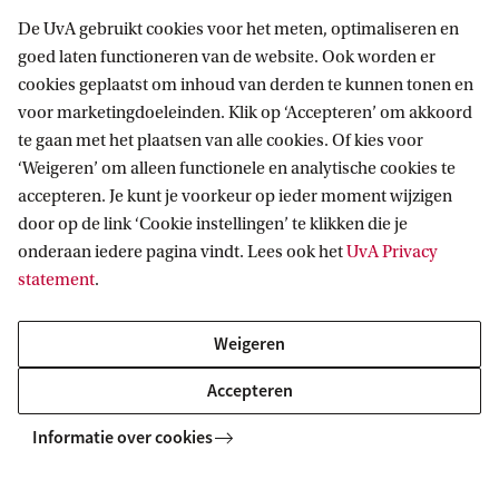
De UvA gebruikt cookies voor het meten, optimaliseren en
goed laten functioneren van de website. Ook worden er
cookies geplaatst om inhoud van derden te kunnen tonen en
voor marketingdoeleinden. Klik op ‘Accepteren’ om akkoord
te gaan met het plaatsen van alle cookies. Of kies voor
‘Weigeren’ om alleen functionele en analytische cookies te
Informatie voor
accepteren. Je kunt je voorkeur op ieder moment wijzigen
door op de link ‘Cookie instellingen’ te klikken die je
Bachelorstudiekiezers
Direct naar
onderaan iedere pagina vindt. Lees ook het
UvA Privacy
Masterstudiekiezers
statement
.
UvA-studenten
Webmail
Contact
Medewerkers
Bibliotheek
Weigeren
Journalisten
Vacatures
Contact en locaties
Accepteren
Alumni
Huisstijl
UvA op social media
Schooldecanen en vakdocenten
Informatie over cookies
Doneren
Werkgevers
Merchandise kopen
Volg UvA op sociale media