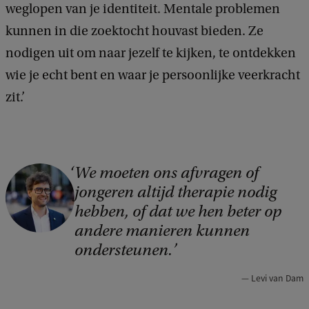
weglopen van je identiteit. Mentale problemen
kunnen in die zoektocht houvast bieden. Ze
nodigen uit om naar jezelf te kijken, te ontdekken
wie je echt bent en waar je persoonlijke veerkracht
zit.’
We moeten ons afvragen of
C
jongeren altijd therapie nodig
o
hebben, of dat we hen beter op
p
andere manieren kunnen
y
ondersteunen.
r
Levi van Dam
i
g