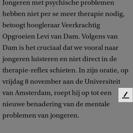
Jongeren met psychische problemen
hebben niet per se meer therapie nodig,
betoogt hoogleraar Veerkrachtig
Opgroeien Levi van Dam. Volgens van
Dam is het cruciaal dat we vooral naar
jongeren luisteren en niet direct in de
therapie-reflex schieten. In zijn oratie, op
vrijdag 8 november aan de Universiteit
van Amsterdam, roept hij op tot een
F
nieuwe benadering van de mentale
e
e
problemen van jongeren.
d
b
a