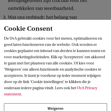
leeftijdsgenoten zijn cruciaal voor het
a
ontwikkelen van weerbaarheid.
n
Wat ons verbindt: het belang van
t
gemeenschapsgevoel. Bijvoorbeeld een
Cookie Consent
e
moment op de dansvloer van een groot festival,
n
De UvA gebruikt cookies voor het meten, optimaliseren en
waarbij het gevoel ontstaat je er niet alleen voor
goed laten functioneren van de website. Ook worden er
staat.
cookies geplaatst om inhoud van derden te kunnen tonen en
voor marketingdoeleinden. Klik op ‘Accepteren’ om akkoord
te gaan met het plaatsen van alle cookies. Of kies voor
Van Dam verwijst naar een voorbeeld van een
‘Weigeren’ om alleen functionele en analytische cookies te
jongen die denkt dat hij naar de psycholoog moet,
accepteren. Je kunt je voorkeur op ieder moment wijzigen
omdat hij in de buurt van een meisje dat hij leuk
door op de link ‘Cookie instellingen’ te klikken die je
onderaan iedere pagina vindt. Lees ook het
UvA Privacy
vindt nerveus wordt. ‘Dan ben je vooral heel
statement
.
zenuwachtig, dan hoef je niet per se naar de
psycholoog’, stelt Van Dam. ‘Het idee dat we
Weigeren