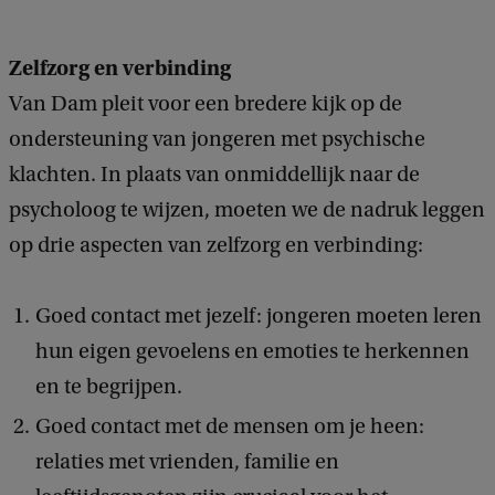
h
Zelfzorg en verbinding
t
:
Van Dam pleit voor een bredere kijk op de
K
ondersteuning van jongeren met psychische
i
klachten. In plaats van onmiddellijk naar de
r
psycholoog te wijzen, moeten we de nadruk leggen
s
op drie aspecten van zelfzorg en verbinding:
t
e
Goed contact met jezelf: jongeren moeten leren
n
hun eigen gevoelens en emoties te herkennen
v
en te begrijpen.
a
Goed contact met de mensen om je heen:
n
relaties met vrienden, familie en
S