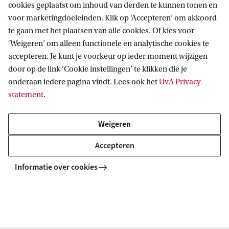
cookies geplaatst om inhoud van derden te kunnen tonen en
voor marketingdoeleinden. Klik op ‘Accepteren’ om akkoord
te gaan met het plaatsen van alle cookies. Of kies voor
‘Weigeren’ om alleen functionele en analytische cookies te
accepteren. Je kunt je voorkeur op ieder moment wijzigen
door op de link ‘Cookie instellingen’ te klikken die je
onderaan iedere pagina vindt. Lees ook het
UvA Privacy
statement
.
Home
Conservering en restauratie
Agenda
Weigeren
Accepteren
Informatie over cookies
Informatie voor
Bachelorstudiekiezers
Direct naar