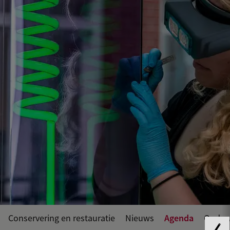
Agenda
Conservering en restauratie
Nieuws
Onderw