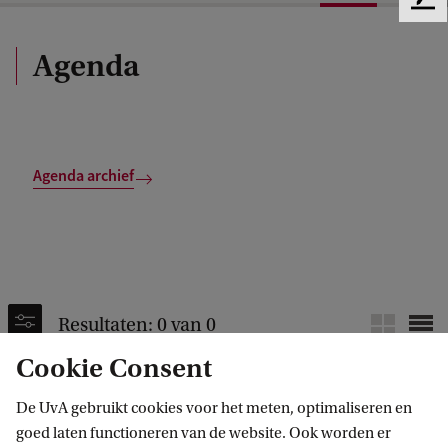
F
e
e
Agenda
d
b
a
c
k
Agenda archief
Resultaten: 0 van 0
Cookie Consent
Geen resultaten gevonden
De UvA gebruikt cookies voor het meten, optimaliseren en
goed laten functioneren van de website. Ook worden er