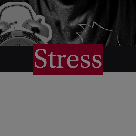
Stress
waarom we het voelen –
en wanneer het te veel wordt