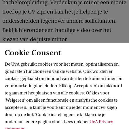
bacheloropleiding. Verder kun je minor een mooie
troef op je CV zijn en kan het je helpen je te
onderscheiden tegenover andere sollicitanten.
Bekijk hieronder een handige video over het
kiezen van de juiste minor.
Cookie Consent
De UvA gebruikt cookies voor het meten, optimaliseren en
goed laten functioneren van de website. Ook worden er
Hulp nodig bij het kiezen?
cookies geplaatst om inhoud van derden te kunnen tonen en
Wij geven je drie tips om een minor te
voor marketingdoeleinden. Klik op ‘Accepteren’ om akkoord
kiezen. Bekijk de korte video.
te gaan met het plaatsen van alle cookies. Of kies voor
‘Weigeren’ om alleen functionele en analytische cookies te
B
accepteren. Je kunt je voorkeur op ieder moment wijzigen
door op de link ‘Cookie instellingen’ te klikken die je
e
onderaan iedere pagina vindt. Lees ook het
UvA Privacy
k