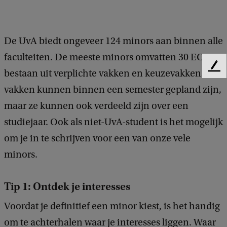
De UvA biedt ongeveer 124 minors aan binnen alle
faculteiten. De meeste minors omvatten 30 EC en
F
bestaan uit verplichte vakken en keuzevakken. De
e
vakken kunnen binnen een semester gepland zijn,
e
d
maar ze kunnen ook verdeeld zijn over een
b
studiejaar. Ook als niet-UvA-student is het mogelijk
a
om je in te schrijven voor een van onze vele
c
k
minors.
Tip 1: Ontdek je interesses
Voordat je definitief een minor kiest, is het handig
om te achterhalen waar je interesses liggen. Waar