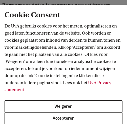
Zorg ervoor dat je je gegevens correct invoert.
Cookie Consent
Controle gegevens door Studielink
De UvA gebruikt cookies voor het meten, optimaliseren en
Studielink controleert de door jou ingevulde
goed laten functioneren van de website. Ook worden er
cookies geplaatst om inhoud van derden te kunnen tonen en
persoons- en vooropleidingsgegevens en stuurt ze
voor marketingdoeleinden. Klik op ‘Accepteren’ om akkoord
naar de UvA. Als je gegevens niet (allemaal)
te gaan met het plaatsen van alle cookies. Of kies voor
automatisch geverifieerd kunnen worden, vraagt
‘Weigeren’ om alleen functionele en analytische cookies te
Studielink je om bepaalde documenten op te
accepteren. Je kunt je voorkeur op ieder moment wijzigen
door op de link ‘Cookie instellingen’ te klikken die je
sturen naar de UvA-Studentenadministratie.
onderaan iedere pagina vindt. Lees ook het
UvA Privacy
Vermeld bij correspondentie je studentnummer.
statement
.
Als je dat nog niet hebt ontvangen, vermeld dan je
volledige naam en geboortedatum op de
Weigeren
documenten.
Accepteren