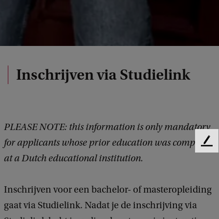
Inschrijven via Studielink
PLEASE NOTE: this information is only mandatory
for
applicants whose prior education was completed
F
e
at a Dutch educational institution.
e
d
Inschrijven voor een bachelor- of masteropleiding
b
a
gaat via Studielink. Nadat je de inschrijving via
c