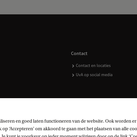
Contact
Contact en locaties
UvA op social media
kopen
liseren en goed laten functioneren van de website. Ook worden er
op ‘Accepteren’ om akkoord te gaan met het plaatsen van alle cook
 Je kunt je voorkeur op ieder moment wijzigen door op de link ‘Cook