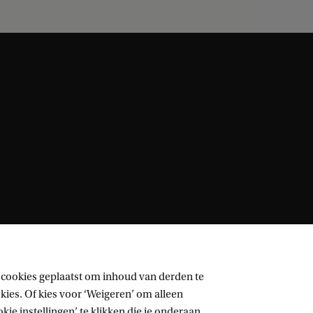
 cookies geplaatst om inhoud van derden te
ies. Of kies voor ‘Weigeren’ om alleen
ie instellingen’ te klikken die je onderaan