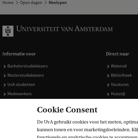
Home
Open dagen
Meelopen
Informatie voor
Direct naar
Bachelorstudiekiezers
Webmail
Masterstudiekiezers
Bibliotheek
UvA-studenten
Vacatures
Medewerkers
Huisstijl
Journalisten
Doneren
Cookie Consent
Alumni
Merchandise 
Schooldecanen en vakdocenten
De UvA gebruikt cookies voor het meten, optima
kunnen tonen en voor marketingdoeleinden. Klik 
Werkgevers
functionele en analytische cookies te accepteren.