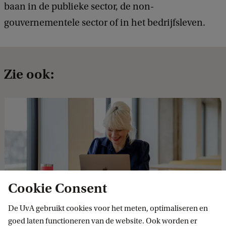
baan in de publieke sector, de non-
gouvernementele sector of in het bedrijfsleven.
Zie ook:
Cookie Consent
Wat houdt promoveren in?
De UvA gebruikt cookies voor het meten, optimaliseren en
goed laten functioneren van de website. Ook worden er