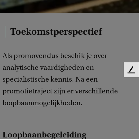
Toekomstperspectief
Als promovendus beschik je over
analytische vaardigheden en
F
specialistische kennis. Na een
e
e
promotietraject zijn er verschillende
d
b
loopbaanmogelijkheden.
a
c
k
Loopbaanbegeleiding