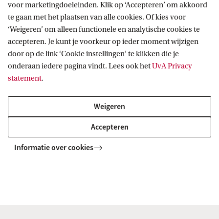
voor marketingdoeleinden. Klik op ‘Accepteren’ om akkoord
personeelslid in bezit van het ius promovendi).
te gaan met het plaatsen van alle cookies. Of kies voor
Naast de promotor moet altijd een tweede
‘Weigeren’ om alleen functionele en analytische cookies te
begeleider worden aangewezen, dit kan een
accepteren. Je kunt je voorkeur op ieder moment wijzigen
tweede promotor zijn of een copromotor.
door op de link ‘Cookie instellingen’ te klikken die je
onderaan iedere pagina vindt. Lees ook het
UvA Privacy
statement
.
Bij een Graduate School of onderzoeksinstituut
kunnen aanvullende toelatingseisen gelde voor
Weigeren
een specifieke promotieplek. Die staan
Accepteren
bijvoorbeeld in de vacatureomschrijving.
Informatie over cookies
Zie ook: