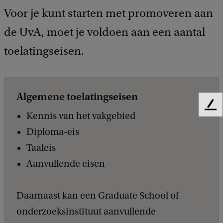
Voor je kunt starten met promoveren aan
de UvA, moet je voldoen aan een aantal
toelatingseisen.
Algemene toelatingseisen
F
Kennis van het vakgebied
e
Diploma-eis
e
d
Taaleis
b
Aanvullende eisen
a
c
k
Daarnaast kan een Graduate School of
onderzoeksinstituut aanvullende