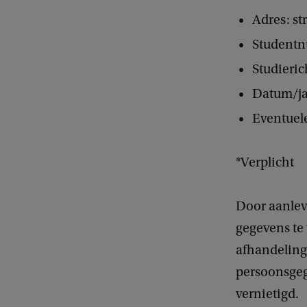
Adres: st
Student
Studieric
Datum/j
Eventuel
*Verplicht
Door aanlev
gegevens te
afhandeling
persoonsgeg
vernietigd.