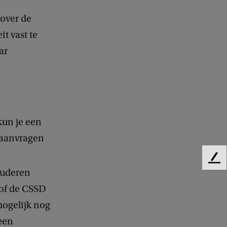
 over de
t vast te
ar
kun je een
 aanvragen
F
studeren
e
e
 of de CSSD
d
ogelijk nog
b
a
een