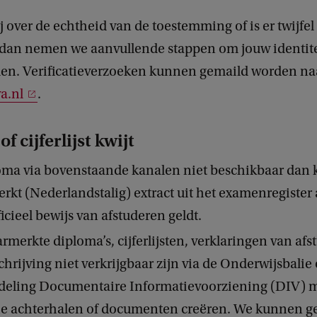
j over de echtheid van de toestemming of is er twijfel
j dan nemen we aanvullende stappen om jouw identitei
len. Verificatieverzoeken kunnen gemaild worden na
a.nl
.
f cijferlijst kwijt
loma via bovenstaande kanalen niet beschikbaar dan 
kt (Nederlandstalig) extract uit het examenregister
ficieel bewijs van afstuderen geldt.
rmerkte diploma’s, cijferlijsten, verklaringen van af
chrijving niet verkrijgbaar zijn via de Onderwijsbalie
fdeling Documentaire Informatievoorziening (DIV) m
ie achterhalen of documenten creëren. We kunnen g