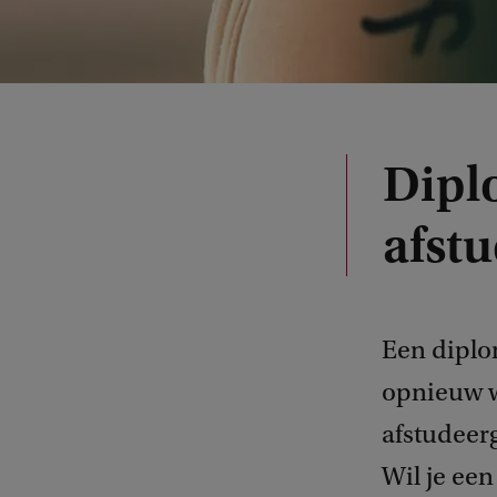
Dipl
afst
Een diplo
opnieuw w
afstudeer
Wil je ee