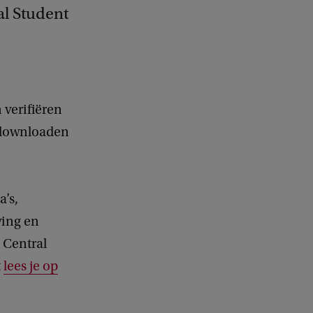
al Student
verifiëren
 downloaden
’s,
ving en
e Central
t
lees je op