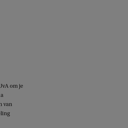
UvA om je
na
n van
ling