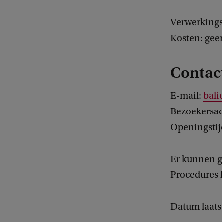
Verwerkings
Kosten: gee
Contac
E-mail:
bali
Bezoekersad
Openingstijd
Er kunnen g
Procedures 
Datum laatst