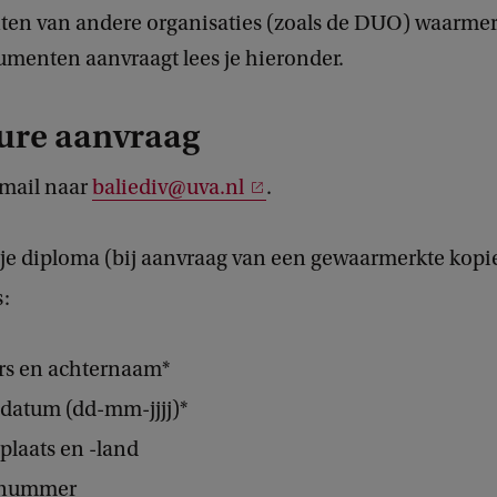
en van andere organisaties (zoals de DUO) waarmer
menten aanvraagt lees je hieronder.
ure aanvraag
-mail naar
baliediv@uva.nl
.
je diploma (bij aanvraag van een gewaarmerkte kopi
:
ers en achternaam*
datum (dd-mm-jjjj)*
plaats en -land
nnummer