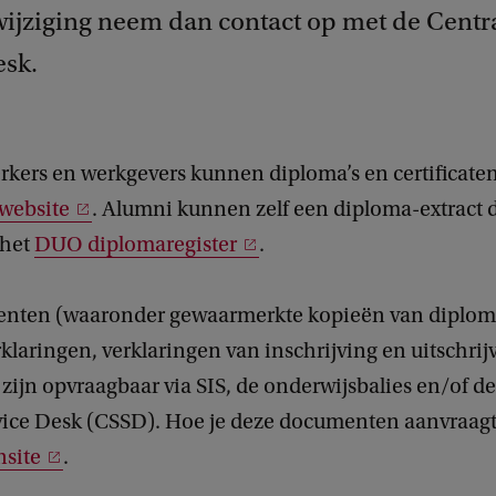
wijziging neem dan contact op met de Centr
esk.
ers en werkgevers kunnen diploma’s en certificaten 
website
. Alumni kunnen zelf een diploma-extract
 het
DUO diplomaregister
.
nten (waaronder gewaarmerkte kopieën van diploma
klaringen, verklaringen van inschrijving en uitschrij
n) zijn opvraagbaar via SIS, de onderwijsbalies en/of d
vice Desk (CSSD). Hoe je deze documenten aanvraag
nsite
.