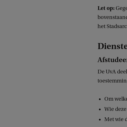
Let op:
Gege
bovenstaand
het Stadsarc
Dienst
Afstudee
De UvA deelt
toestemming
Om welke
Wie deze
Met wie 