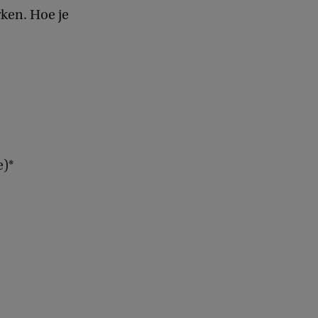
c
ken. Hoe je
k
e)*