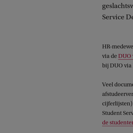
geslachts
Service D
HR-medewerk
via de
DUO 
bij DUO via
Veel docume
afstudeerver
cijferlijste
Student Ser
de studente