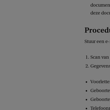
document
deze docu
Proced
Stuur een e
Scan van 
Gegevens
Voorlett
Geboorte
Geboorte
Telefoo