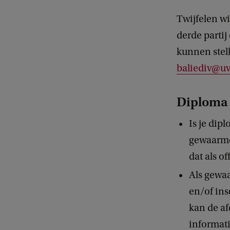
Twijfelen wi
derde parti
kunnen stel
baliediv@uv
Diploma o
Is je dip
gewaarmer
dat als of
Als gewaa
en/of ins
kan de a
informat