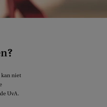
en?
 kan niet
e
 de UvA.