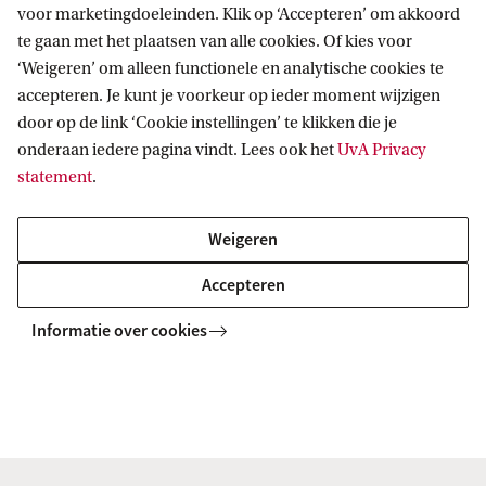
voor marketingdoeleinden. Klik op ‘Accepteren’ om akkoord
omdat je werkt of studeert bij het Amsterdam
te gaan met het plaatsen van alle cookies. Of kies voor
UMC, ACTA of HvA, dan kun je een account
‘Weigeren’ om alleen functionele en analytische cookies te
aanmaken.
accepteren. Je kunt je voorkeur op ieder moment wijzigen
door op de link ‘Cookie instellingen’ te klikken die je
onderaan iedere pagina vindt. Lees ook het
UvA Privacy
Bezoek Denk Mee
statement
.
Weigeren
Op de pagina 'Actuele projecten' staat het overzicht
van onderwerpen waarop momenteel input
Accepteren
gegeven kan worden. De pagina ‘Afgeronde
Informatie over cookies
projecten’ biedt een overzicht van projecten
waarvan de reactietermijn verstreken is.
Vragen?