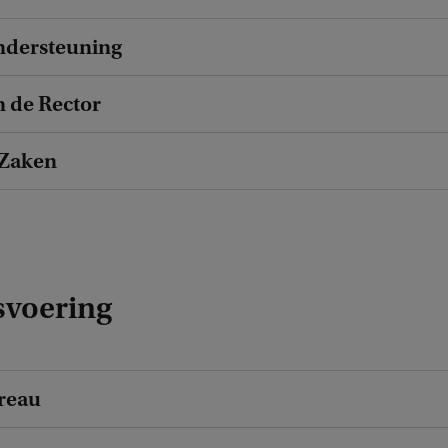
ndersteuning
 de Rector
 Zaken
svoering
reau