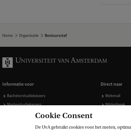
Home
Organisatie
Bestuursstaf
Informatie voor
Direct naar
Bachelorstudiekiezers
Webmail
Masterstudiekiezers
Bibliotheek
UvA-studenten
Vacatures
Cookie Consent
Medewerkers
Huisstijl
De UvA gebruikt cookies voor het meten, optima
Journalisten
Doneren