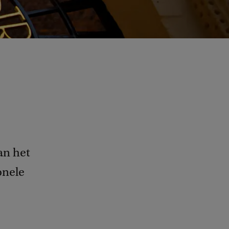
an het
onele