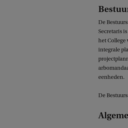
Bestuu
De Bestuurss
Secretaris i
het College 
integrale pl
projectplann
arbomandaat
eenheden.
De Bestuurs
Algemee