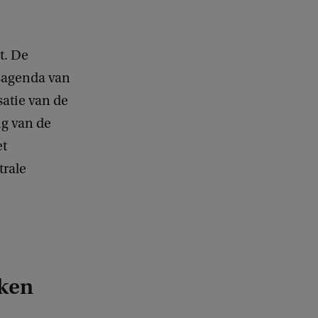
t. De
dsagenda van
satie van de
ng van de
et
trale
aken