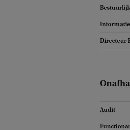
Bestuurlij
Informati
Directeur
Onafhan
Audit
Functiona