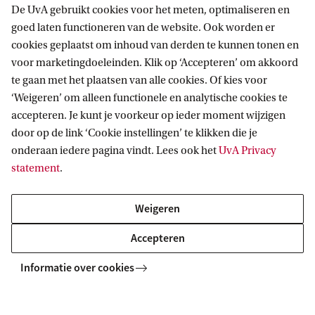
De UvA gebruikt cookies voor het meten, optimaliseren en
goed laten functioneren van de website. Ook worden er
cookies geplaatst om inhoud van derden te kunnen tonen en
Informatie voor
voor marketingdoeleinden. Klik op ‘Accepteren’ om akkoord
te gaan met het plaatsen van alle cookies. Of kies voor
Bachelorstudiekiezers
Direct naar
‘Weigeren’ om alleen functionele en analytische cookies te
Masterstudiekiezers
accepteren. Je kunt je voorkeur op ieder moment wijzigen
UvA-studenten
Webmail
door op de link ‘Cookie instellingen’ te klikken die je
Contact
Medewerkers
onderaan iedere pagina vindt. Lees ook het
UvA Privacy
Bibliotheek
statement
.
Journalisten
Vacatures
Contact en locaties
Alumni
Huisstijl
UvA op social media
Weigeren
Schooldecanen en vakdocenten
Doneren
Werkgevers
Accepteren
Merchandise kopen
Volg UvA op sociale media
Externen
Informatie over cookies
Copyright UvA 2026