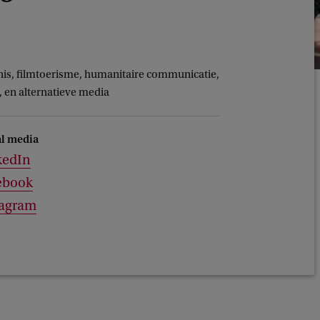
enis, filmtoerisme, humanitaire communicatie,
e, en alternatieve media
al media
kedIn
ebook
tagram