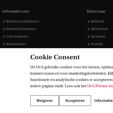
Informatie voor
Direct naar
Bachelorstudiekiezers
Webmail
Masterstudiekiezers
Bibliotheek
UvA-studenten
Vacatures
Medewerkers
Huisstijl
Journalisten
Doneren
Cookie Consent
Alumni
Merchandise 
Schooldecanen en vakdocenten
De UvA gebruikt cookies voor het meten, optima
kunnen tonen en voor marketingdoeleinden. Klik 
Werkgevers
functionele en analytische cookies te accepteren.
Externen
iedere pagina vindt. Lees ook het
UvA Privacy s
Weigeren
Accepteren
Informatie