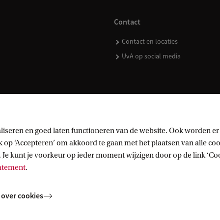
Contact
Contact en locaties
UvA op social media
kopen
liseren en goed laten functioneren van de website. Ook worden er
op ‘Accepteren’ om akkoord te gaan met het plaatsen van alle cook
 Je kunt je voorkeur op ieder moment wijzigen door op de link ‘Cook
tatement
.
 over cookies