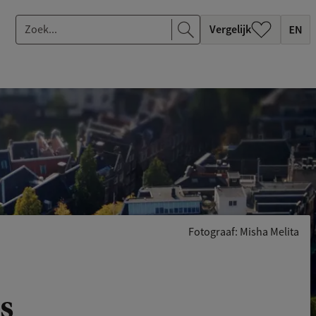
Z
Vergelijk
o
e
k
.
.
.
Fotograaf: Misha Melita
s