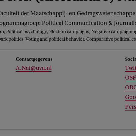
aculteit der Maatschappij- en Gedragswetenschapp
ogrammagroep: Political Communication & Journal
n, Political psychology, Election campaigns, Negative campaigning,
Dark politics, Voting and political behavior, Comparative political
Contactgegevens
Soci
A.Nai@uva.nl
Twit
OSF
OR
Goo
Pers