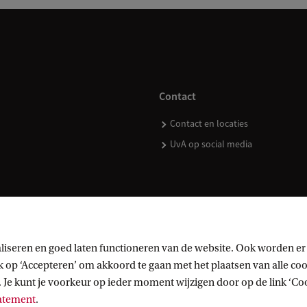
Contact
Contact en locaties
UvA op social media
kopen
liseren en goed laten functioneren van de website. Ook worden er
op ‘Accepteren’ om akkoord te gaan met het plaatsen van alle cook
 Je kunt je voorkeur op ieder moment wijzigen door op de link ‘Cook
tatement
.