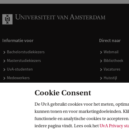
Informatie voor
Direct naar
Bachelorstudiekiezers
Webmail
Masterstudiekiezers
Bibliotheek
UvA-studenten
Vacatures
Medewerkers
Huisstijl
Journalisten
Doneren
Cookie Consent
Alumni
Merchandise 
Schooldecanen en vakdocenten
De UvA gebruikt cookies voor het meten, optima
kunnen tonen en voor marketingdoeleinden. Klik 
Werkgevers
functionele en analytische cookies te accepteren.
Externen
iedere pagina vindt. Lees ook het
UvA Privacy s