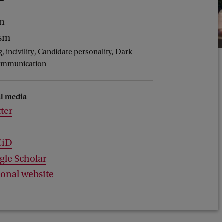
en
ism
 incivility, Candidate personality, Dark
 communication
al media
ter
CiD
gle Scholar
onal website