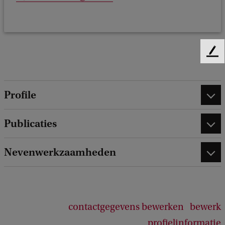
F
e
e
d
Profile
b
a
Publicaties
c
k
Nevenwerkzaamheden
contactgegevens bewerken
bewerk
profielinformatie