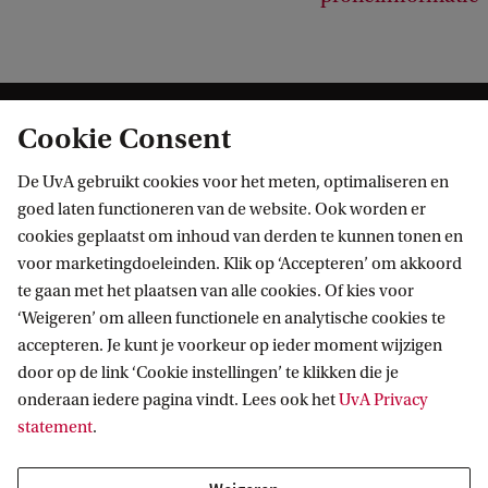
Cookie Consent
De UvA gebruikt cookies voor het meten, optimaliseren en
goed laten functioneren van de website. Ook worden er
cookies geplaatst om inhoud van derden te kunnen tonen en
Informatie voor
voor marketingdoeleinden. Klik op ‘Accepteren’ om akkoord
te gaan met het plaatsen van alle cookies. Of kies voor
Bachelorstudiekiezers
Direct naar
‘Weigeren’ om alleen functionele en analytische cookies te
Masterstudiekiezers
accepteren. Je kunt je voorkeur op ieder moment wijzigen
UvA-studenten
Webmail
door op de link ‘Cookie instellingen’ te klikken die je
Contact
Medewerkers
onderaan iedere pagina vindt. Lees ook het
UvA Privacy
Bibliotheek
statement
.
Journalisten
Vacatures
Contact en locaties
Alumni
Huisstijl
UvA op social media