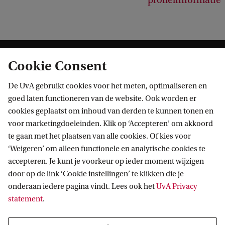
profielinformatie
Cookie Consent
De UvA gebruikt cookies voor het meten, optimaliseren en
goed laten functioneren van de website. Ook worden er
cookies geplaatst om inhoud van derden te kunnen tonen en
Informatie voor
voor marketingdoeleinden. Klik op ‘Accepteren’ om akkoord
te gaan met het plaatsen van alle cookies. Of kies voor
Bachelorstudiekiezers
Direct naar
‘Weigeren’ om alleen functionele en analytische cookies te
Masterstudiekiezers
accepteren. Je kunt je voorkeur op ieder moment wijzigen
UvA-studenten
Webmail
door op de link ‘Cookie instellingen’ te klikken die je
Contact
Medewerkers
onderaan iedere pagina vindt. Lees ook het
UvA Privacy
Bibliotheek
statement
.
Journalisten
Vacatures
Contact en locaties
Alumni
Huisstijl
UvA op social media