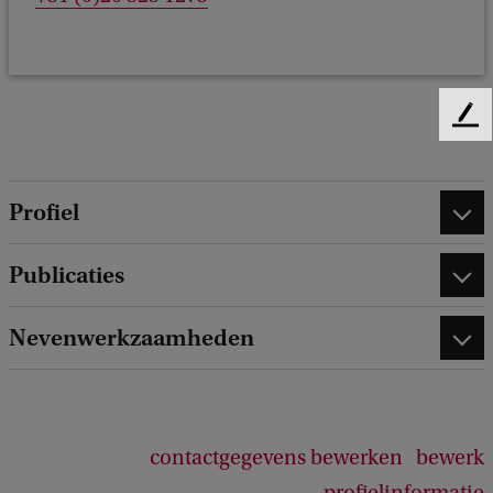
F
e
e
d
Profiel
b
a
c
Publicaties
k
Nevenwerkzaamheden
contactgegevens bewerken
bewerk