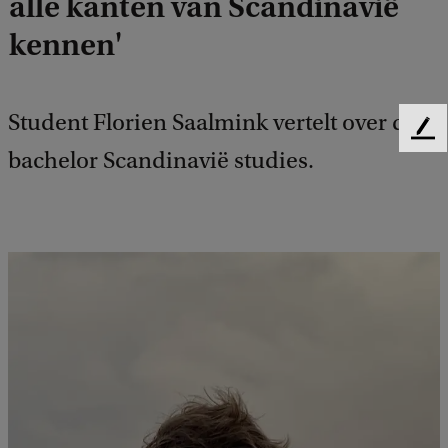
alle kanten van Scandinavië
kennen'
Student Florien Saalmink vertelt over de
F
bachelor Scandinavië studies.
e
e
d
b
a
c
k