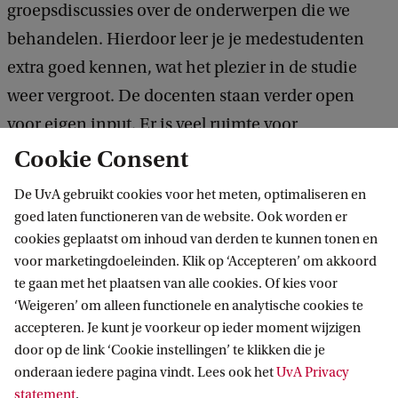
groepsdiscussies over de onderwerpen die we
behandelen. Hierdoor leer je je medestudenten
extra goed kennen, wat het plezier in de studie
weer vergroot. De docenten staan verder open
voor eigen input. Er is veel ruimte voor
persoonlijke aandacht – erg fijn, natuurlijk, als je
Cookie Consent
een taal leert.’
De UvA gebruikt cookies voor het meten, optimaliseren en
goed laten functioneren van de website. Ook worden er
Hoe sluit Scandinavië studies aan op de
cookies geplaatst om inhoud van derden te kunnen tonen en
huidige maatschappij?
voor marketingdoeleinden. Klik op ‘Accepteren’ om akkoord
te gaan met het plaatsen van alle cookies. Of kies voor
‘Heel veel mensen zien Scandinavië als een
‘Weigeren’ om alleen functionele en analytische cookies te
utopie. Natuurlijk heeft Scandinavië prachtige
accepteren. Je kunt je voorkeur op ieder moment wijzigen
door op de link ‘Cookie instellingen’ te klikken die je
kanten, maar bij deze studie leer je dat ook
onderaan iedere pagina vindt. Lees ook het
UvA Privacy
Scandinavië niet perfect is. Daardoor ga je weer
statement
.