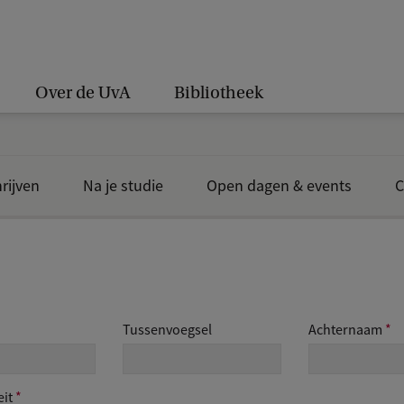
Over de UvA
Bibliotheek
rijven
Na je studie
Open dagen & events
C