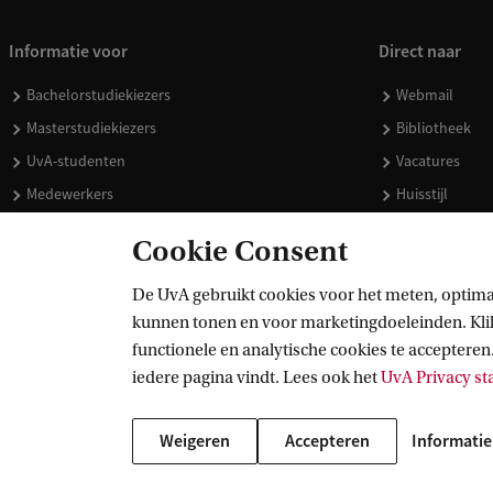
Informatie voor
Direct naar
Bachelorstudiekiezers
Webmail
Masterstudiekiezers
Bibliotheek
UvA-studenten
Vacatures
Medewerkers
Huisstijl
Journalisten
Doneren
Cookie Consent
Alumni
Merchandise 
Schooldecanen en vakdocenten
De UvA gebruikt cookies voor het meten, optima
kunnen tonen en voor marketingdoeleinden. Klik 
Werkgevers
functionele en analytische cookies te accepteren.
Externen
iedere pagina vindt. Lees ook het
UvA Privacy s
Weigeren
Accepteren
Informatie