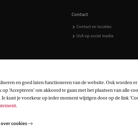
Contact
Contact en locaties
UvA op social media
kopen
liseren en goed laten functioneren van de website. Ook worden er
op ‘Accepteren’ om akkoord te gaan met het plaatsen van alle cook
 Je kunt je voorkeur op ieder moment wijzigen door op de link ‘Cook
tatement
.
 over cookies