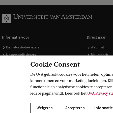
Informatie voor
Direct naar
Bachelorstudiekiezers
Webmail
Masterstudiekiezers
Bibliotheek
UvA-studenten
Vacatures
Cookie Consent
Medewerkers
Huisstijl
De UvA gebruikt cookies voor het meten, optima
Journalisten
Doneren
kunnen tonen en voor marketingdoeleinden. Klik 
Alumni
Merchandise 
functionele en analytische cookies te accepteren.
Schooldecanen en vakdocenten
iedere pagina vindt. Lees ook het
UvA Privacy s
Werkgevers
Weigeren
Accepteren
Informatie
Externen