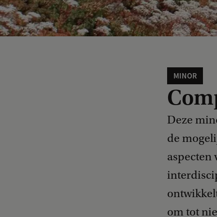
MINOR
Comp
Deze mino
de mogeli
aspecten 
interdisc
ontwikkel
om tot ni