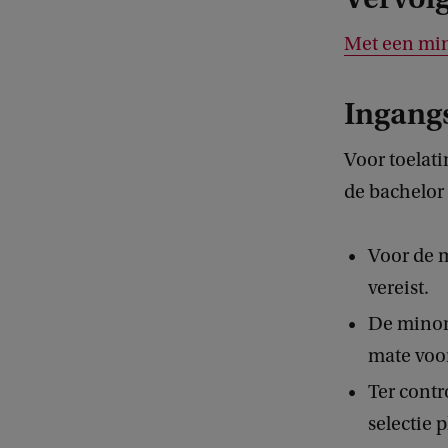
Met een min
Ingang
Voor toelati
de bachelor
Voor de 
vereist.
De minor 
mate voo
Ter contr
selectie p