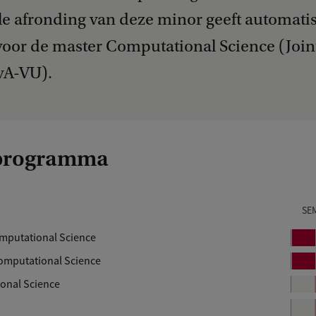
le afronding van deze minor geeft automati
 voor de master Computational Science (Join
vA-VU).
programma
SE
mputational Science
B
l
omputational Science
B
o
l
ional Science
k
o
k