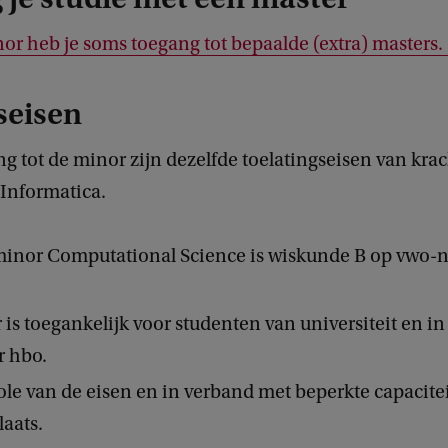
p
u
or heb je soms toegang tot bepaalde (extra) masters.
t
seisen
a
t
ng tot de minor zijn dezelfde toelatingseisen van krac
i
 Informatica.
o
n
minor Computational Science is wiskunde B op vwo-
a
l
is toegankelijk voor studenten van universiteit en in
s
r hbo.
c
ole van de eisen en in verband met beperkte capacitei
i
laats.
e