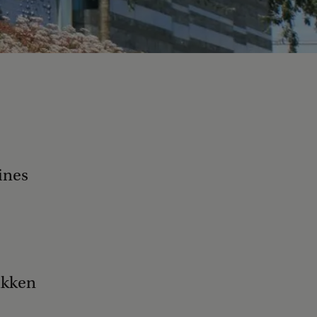
ines
ukken