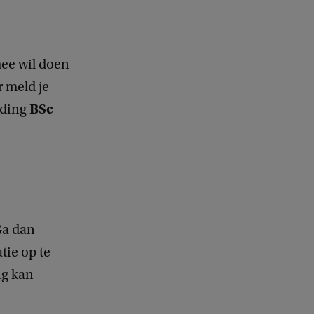
mee wil doen
r meld je
BSc
eiding
Ga dan
tie op te
ng kan