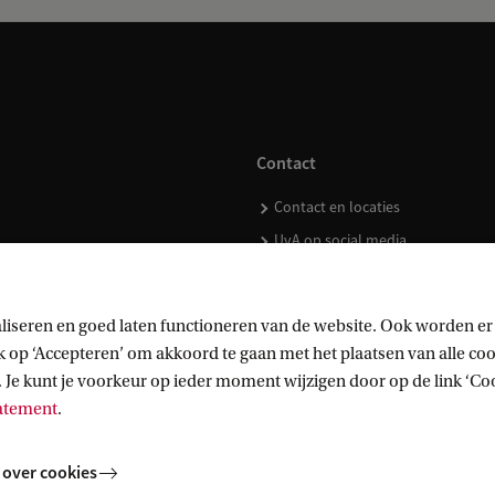
Contact
Contact en locaties
UvA op social media
liseren en goed laten functioneren van de website. Ook worden er
op ‘Accepteren’ om akkoord te gaan met het plaatsen van alle cook
kopen
 Je kunt je voorkeur op ieder moment wijzigen door op de link ‘Cook
tatement
.
 over cookies