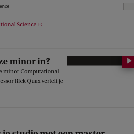
1
ience
1
tional Science
ze minor in?
M
i
de minor Computational
n
essor Rick Quax vertelt je
o
r
C
o
m
 je studie met een master