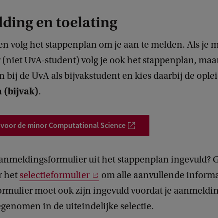
n
ding en toelating
c
e
 en volg het stappenplan om je aan te melden. Als je 
r (niet UvA-student) volg je ook het stappenplan, maa
n bij de UvA als bijvakstudent en kies daarbij de opl
 (bijvak)
.
voor de minor Computational Science
aanmeldingsformulier uit het stappenplan ingevuld? 
r het
selectieformulier
om alle aanvullende informa
formulier moet ook zijn ingevuld voordat je aanmeldi
enomen in de uiteindelijke selectie.