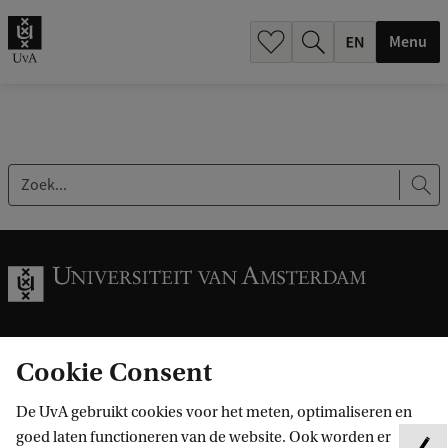
.
.
Menu
Z
o
e
k
.
.
Cookie Consent
Informatie voor
.
De UvA gebruikt cookies voor het meten, optimaliseren en
Bachelorstudiekiezers
goed laten functioneren van de website. Ook worden er
Direct naar