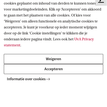
F
Masterstudiekiezers
cookies geplaatst om inhoud van derden te kunnen tonen en
e
voor marketingdoeleinden. Klik op ‘Accepteren’ om akkoord
UvA-studenten
Webmail
e
Contact
te gaan met het plaatsen van alle cookies. Of kies voor
Medewerkers
d
Bibliotheek
‘Weigeren’ om alleen functionele en analytische cookies te
b
Journalisten
Vacatures
Contact en locaties
accepteren. Je kunt je voorkeur op ieder moment wijzigen
a
Alumni
Huisstijl
door op de link ‘Cookie instellingen’ te klikken die je
UvA op social media
c
Schooldecanen en vakdocenten
onderaan iedere pagina vindt. Lees ook het
UvA Privacy
k
Doneren
statement
.
Werkgevers
Merchandise kopen
Volg UvA op sociale media
Externen
Weigeren
Accepteren
Copyright UvA 2026
Over deze site
Privacy
Cookie instellingen
Informatie over cookies