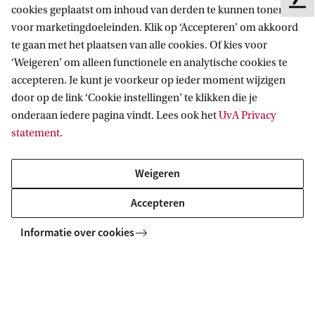
F
Masterstudiekiezers
cookies geplaatst om inhoud van derden te kunnen tonen en
e
voor marketingdoeleinden. Klik op ‘Accepteren’ om akkoord
UvA-studenten
Webmail
e
Contact
te gaan met het plaatsen van alle cookies. Of kies voor
Medewerkers
d
Bibliotheek
‘Weigeren’ om alleen functionele en analytische cookies te
b
Journalisten
Vacatures
Contact en locaties
accepteren. Je kunt je voorkeur op ieder moment wijzigen
a
Alumni
Huisstijl
door op de link ‘Cookie instellingen’ te klikken die je
UvA op social media
c
Schooldecanen en vakdocenten
onderaan iedere pagina vindt. Lees ook het
UvA Privacy
k
Doneren
statement
.
Werkgevers
Merchandise kopen
Volg UvA op sociale media
Externen
Weigeren
Accepteren
Copyright UvA 2026
Over deze site
Privacy
Cookie instellingen
Informatie over cookies