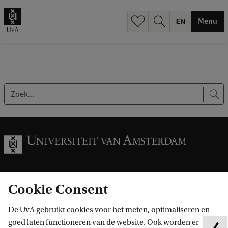
.
.
Menu
Z
o
e
k
.
.
Cookie Consent
Informatie voor
.
De UvA gebruikt cookies voor het meten, optimaliseren en
Bachelorstudiekiezers
goed laten functioneren van de website. Ook worden er
Direct naar