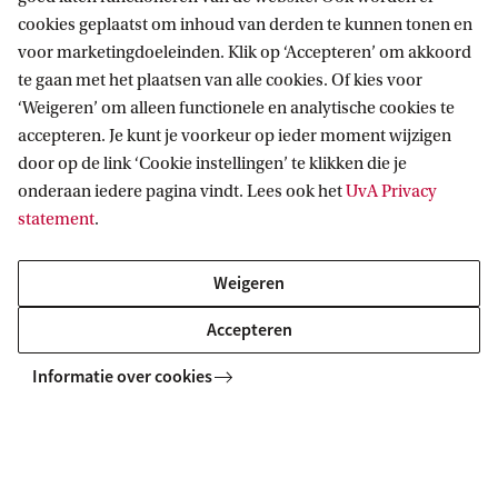
Studies. Ook is weer een hoge notering voor ACTA, de ...
cookies geplaatst om inhoud van derden te kunnen tonen en
voor marketingdoeleinden. Klik op ‘Accepteren’ om akkoord
te gaan met het plaatsen van alle cookies. Of kies voor
‘Weigeren’ om alleen functionele en analytische cookies te
accepteren. Je kunt je voorkeur op ieder moment wijzigen
door op de link ‘Cookie instellingen’ te klikken die je
onderaan iedere pagina vindt. Lees ook het
UvA Privacy
statement
.
Informatie voor
Weigeren
Bachelorstudiekiezers
Accepteren
Direct naar
Masterstudiekiezers
Informatie over cookies
UvA-studenten
Webmail
Contact
Medewerkers
Bibliotheek
Journalisten
Vacatures
Contact en locaties
Alumni
Huisstijl
UvA op social media