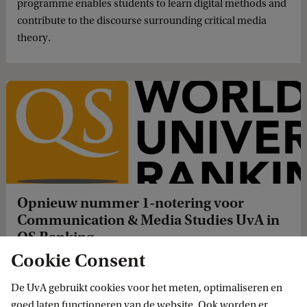
programme enables students to learn digital methods and
contribute to the discourse surrounding critical media
theory.
Opnieuw nummer 1-notering voor
Communication & Media Studies UvA in
QS Ranking
Cookie Consent
Voor het zesde achtereenvolgende jaar bezet de UvA in de
QS World University Rankings by Subject een wereldwijde
De UvA gebruikt cookies voor het meten, optimaliseren en
plaats 1 op het terrein van Communication & Media
goed laten functioneren van de website. Ook worden er