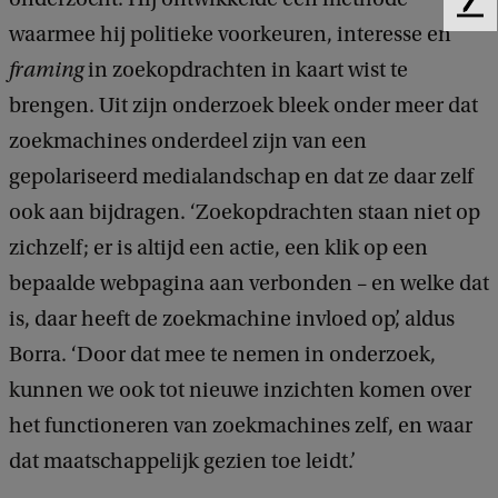
F
waarmee hij politieke voorkeuren, interesse en
e
e
framing
in zoekopdrachten in kaart wist te
d
brengen. Uit zijn onderzoek bleek onder meer dat
b
a
zoekmachines onderdeel zijn van een
c
gepolariseerd medialandschap en dat ze daar zelf
k
ook aan bijdragen. ‘Zoekopdrachten staan niet op
zichzelf; er is altijd een actie, een klik op een
bepaalde webpagina aan verbonden – en welke dat
is, daar heeft de zoekmachine invloed op’, aldus
Borra. ‘Door dat mee te nemen in onderzoek,
kunnen we ook tot nieuwe inzichten komen over
het functioneren van zoekmachines zelf, en waar
dat maatschappelijk gezien toe leidt.’