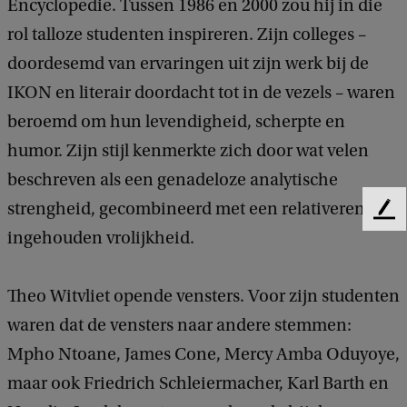
Encyclopedie. Tussen 1986 en 2000 zou hij in die
rol talloze studenten inspireren. Zijn colleges –
doordesemd van ervaringen uit zijn werk bij de
IKON en literair doordacht tot in de vezels – waren
beroemd om hun levendigheid, scherpte en
humor. Zijn stijl kenmerkte zich door wat velen
beschreven als een genadeloze analytische
strengheid, gecombineerd met een relativerende,
F
ingehouden vrolijkheid.
e
e
d
Theo Witvliet opende vensters. Voor zijn studenten
b
a
waren dat de vensters naar andere stemmen:
c
Mpho Ntoane, James Cone, Mercy Amba Oduyoye,
k
maar ook Friedrich Schleiermacher, Karl Barth en