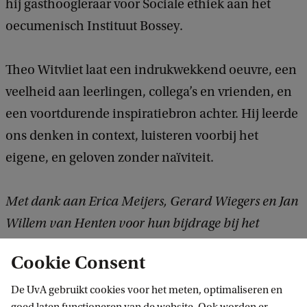
hij gasthoogleraar voor Sociale ethiek aan het
oecumenisch Instituut Bossey.
Theo Witvliet laat een indrukwekkend oeuvre, een
veelheid aan leerlingen, collega’s en vrienden, en
een voortdurende inspiratiebron achter. Hij leerde
ons denken in context, luisteren voorbij het
eigene, en geloven zonder naïviteit.
Met dank aan Erica Meijers, Gerard Wiegers en Jan
Willem van Henten voor hun bijdrage bij het
samenstellen van dit in memoriam.
Cookie Consent
De UvA gebruikt cookies voor het meten, optimaliseren en