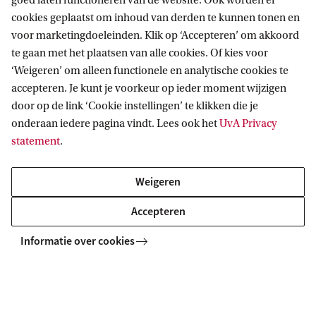
goed laten functioneren van de website. Ook worden er
cookies geplaatst om inhoud van derden te kunnen tonen en
voor marketingdoeleinden. Klik op ‘Accepteren’ om akkoord
te gaan met het plaatsen van alle cookies. Of kies voor
‘Weigeren’ om alleen functionele en analytische cookies te
Informatie voor
accepteren. Je kunt je voorkeur op ieder moment wijzigen
door op de link ‘Cookie instellingen’ te klikken die je
Bachelorstudiekiezers
Direct naar
onderaan iedere pagina vindt. Lees ook het
UvA Privacy
Masterstudiekiezers
statement
.
UvA-studenten
Webmail
Contact
Medewerkers
Bibliotheek
Weigeren
Journalisten
Vacatures
Contact en locaties
Accepteren
Alumni
Huisstijl
UvA op social media
Schooldecanen en vakdocenten
Informatie over cookies
Doneren
Werkgevers
Merchandise kopen
Volg UvA op sociale media
Externen