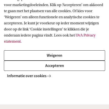
voor marketingdoeleinden. Klik op ‘Accepteren’ om akkoord
te gaan met het plaatsen van alle cookies. Of kies voor
‘Weigeren’ om alleen functionele en analytische cookies te
Informatie voor
accepteren. Je kunt je voorkeur op ieder moment wijzigen
door op de link ‘Cookie instellingen’ te klikken die je
Bachelorstudiekiezers
Direct naar
onderaan iedere pagina vindt. Lees ook het
UvA Privacy
Masterstudiekiezers
statement
.
UvA-studenten
Webmail
Contact
Medewerkers
Bibliotheek
Weigeren
Journalisten
Vacatures
Contact en locaties
Accepteren
Alumni
Huisstijl
UvA op social media
Schooldecanen en vakdocenten
Informatie over cookies
Doneren
Werkgevers
Merchandise kopen
Volg UvA op sociale media
Externen
Copyright UvA 2026