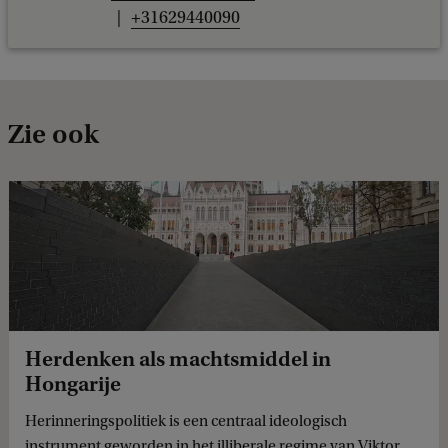
+31629440090
Zie ook
Herdenken als machtsmiddel in
Hongarije
Herinneringspolitiek is een centraal ideologisch
instrument geworden in het illiberale regime van Viktor