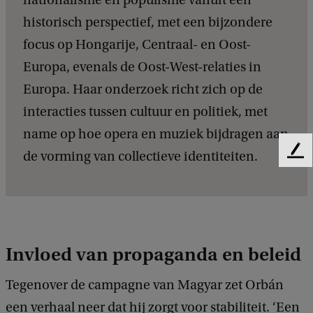
nationalisme
en
populisme vanuit een
historisch perspectief, met een bijzondere
focus op
Hongarije, Centraal- en Oost-
Europa, evenals de Oost-West-relaties in
Europa. Haar onderzoek richt zich op de
interacties
tussen
cultuur
en
politiek, met
name op hoe opera en muziek bijdragen aan
de vorming van collectieve identiteiten.
F
e
e
d
b
a
c
Invloed van propaganda en beleid
k
Tegenover de campagne van Magyar zet Orbán
een verhaal neer dat hij zorgt voor stabiliteit. ‘Een