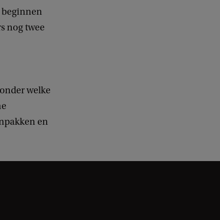
e beginnen
rs nog twee
 onder welke
he
anpakken en