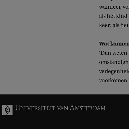
wanneer, vo
als het kin
keer: als het 
Wat kunnen
‘Dan weten 
omstandighe
verlegenhei
voorkómen d