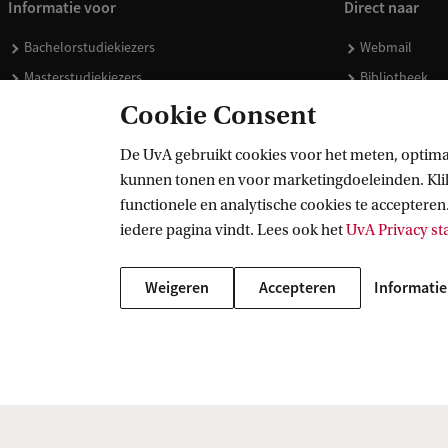
Informatie voor
Direct naar
Bachelorstudiekiezers
Webmail
Masterstudiekiezers
Bibliotheek
UvA-studenten
Vacatures
Cookie Consent
Medewerkers
Huisstijl
De UvA gebruikt cookies voor het meten, optima
Journalisten
Doneren
kunnen tonen en voor marketingdoeleinden. Klik 
Alumni
Merchandise 
functionele en analytische cookies te accepteren.
Schooldecanen en vakdocenten
iedere pagina vindt. Lees ook het
UvA Privacy s
Werkgevers
Weigeren
Accepteren
Informatie
Externen
Copyright UvA 2026
Over deze site
Privacy
Cookie instellingen