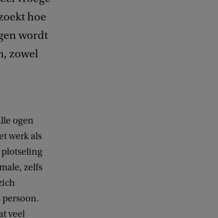
zoekt hoe
egen wordt
n, zowel
alle ogen
et werk als
plotseling
male, zelfs
zich
 persoon.
at veel