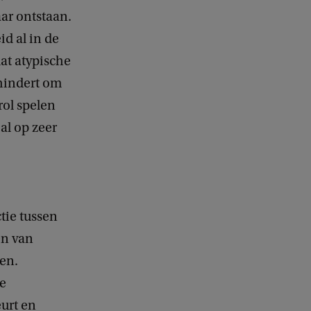
ar ontstaan.
id al in de
dat atypische
rhindert om
rol spelen
al op zeer
tie tussen
en van
ken.
he
eurt en