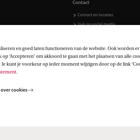
Contact
Contact en locaties
UvA op social media
liseren en goed laten functioneren van de website. Ook worden er
op ‘Accepteren’ om akkoord te gaan met het plaatsen van alle cook
kopen
 Je kunt je voorkeur op ieder moment wijzigen door op de link ‘Cook
tatement
.
 over cookies