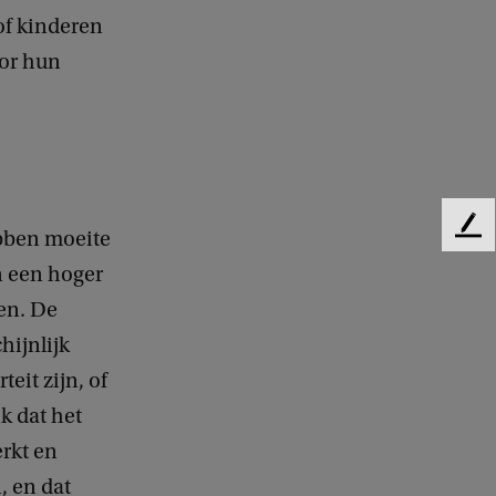
of kinderen
oor hun
F
ebben moeite
e
n een hoger
e
gen. De
d
b
hijnlijk
a
eit zijn, of
c
k
k dat het
rkt en
, en dat