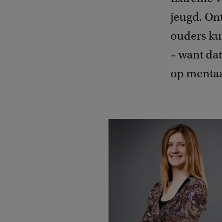
jeugd. On
ouders ku
– want dat
op mentaal