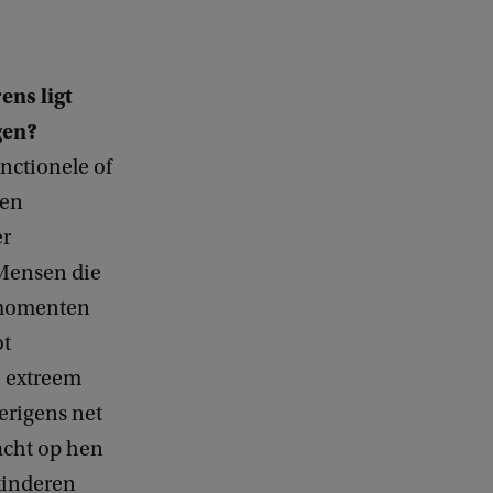
ens ligt
gen?
nctionele of
zen
er
 Mensen die
” momenten
ot
e extreem
verigens net
acht op hen
 kinderen