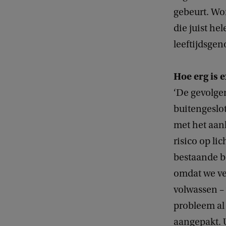
gebeurt. Wo
die juist h
leeftijdsgen
Hoe erg is 
‘De gevolge
buitengeslo
met het aan
risico op li
bestaande be
omdat we ver
volwassen – 
probleem al
aangepakt. U