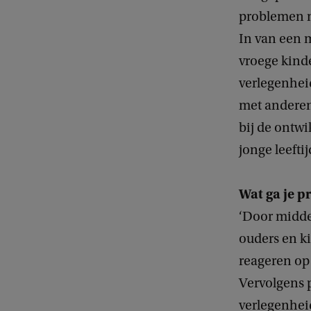
problemen m
In van een m
vroege kinde
verlegenhei
met anderen 
bij de ontwi
jonge leeftij
Wat ga je p
‘Door midde
ouders en k
reageren op 
Vervolgens 
verlegenheid