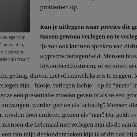
problemen op.
Kun je uitleggen waar precies die gr
tussen gewoon verlegen en te verle
 verlegen zijn –
te” momenten,
‘Je zou ook kunnen spreken van disfu
 die extreem
atypische verlegenheid. Mensen blo
zien als “raar”.'
bijvoorbeeld extreem, of vertonen ze
en gedrag, durven niet of nauwelijks iets te zeggen.
erlegen zijn – blosje, verlegen lachje – op de “juiste
r ze een presentatie moeten geven of als ze een gro
ontvangen, worden gezien als “schattig”. Mensen di
n, worden door anderen gezien als “raar”. Dat geldt o
r mensen die helemaal niet verlegen zijn als de aand
In een van mijn deelonderzoeken kijk ik of dit ook bij